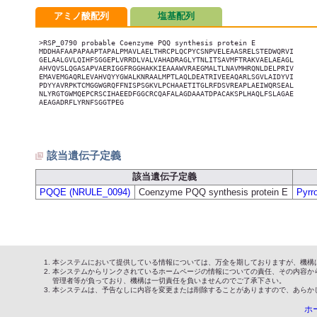
アミノ酸配列
塩基配列
>RSP_0790 probable Coenzyme PQQ synthesis protein E

MDDHAFAAPAPAAPTAPALPMAVLAELTHRCPLQCPYCSNPVELEAASRELSTEDWQRVI

GELAALGVLQIHFSGGEPLVRRDLVALVAHADRAGLYTNLITSAVMFTRAKVAELAEAGL

AHVQVSLQGASAPVAERIGGFRGGHAKKIEAAAWVRAEGMALTLNAVMHRQNLDELPRIV

EMAVEMGAQRLEVAHVQYYGWALKNRAALMPTLAQLDEATRIVEEAQARLSGVLAIDYVI

PDYYAVRPKTCMGGWGRQFFNISPSGKVLPCHAAETITGLRFDSVREAPLAEIWQRSEAL

NLYRGTGWMQEPCRSCIHAEEDFGGCRCQAFALAGDAAATDPACAKSPLHAQLFSLAGAE

AEAGADRFLYRNFSGGTPEG

該当遺伝子定義
該当遺伝子定義
PQQE (NRULE_0094)
Coenzyme PQQ synthesis protein E
Pyrr
本システムにおいて提供している情報については、万全を期しておりますが、機構
本システムからリンクされているホームページの情報についての責任、その内容か
管理者等が負っており、機構は一切責任を負いませんのでご了承下さい。
本システムは、予告なしに内容を変更または削除することがありますので、あらか
ホ