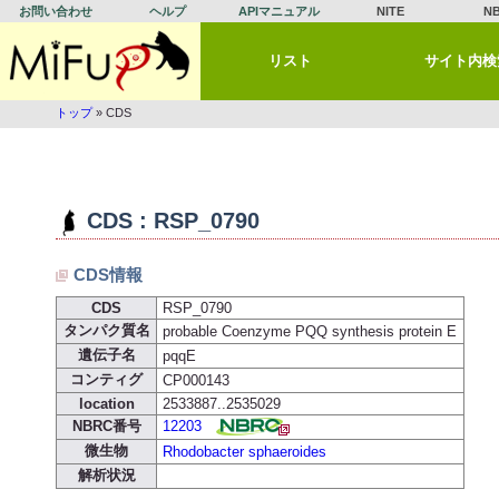
お問い合わせ
ヘルプ
APIマニュアル
NITE
N
リスト
サイト内検
トップ
» CDS
CDS : RSP_0790
CDS情報
CDS
RSP_0790
タンパク質名
probable Coenzyme PQQ synthesis protein E
遺伝子名
pqqE
コンティグ
CP000143
location
2533887..2535029
NBRC番号
12203
微生物
Rhodobacter sphaeroides
解析状況