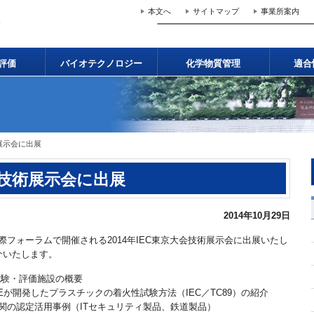
本文へ
サイトマップ
事業所案内
評価
バイオテクノロジー
化学物質管理
適合
術展示会に出展
会 技術展示会に出展
2014年10月29日
京国際フォーラムで開催される2014年IEC東京大会技術展示会に出展いたし
介いたします。
試験・評価施設の概要
Eが開発したプラスチックの着火性試験方法（IEC／TC89）の紹介
機関の認定活用事例（ITセキュリティ製品、鉄道製品）