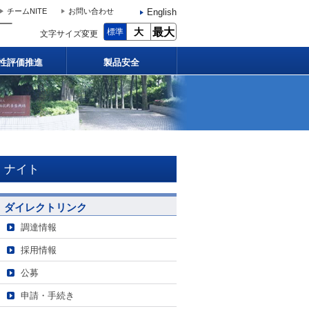
English
チームNITE
お問い合わせ
大
最大
標準
文字サイズ変更
性評価推進
製品安全
ナイト
ダイレクトリンク
調達情報
採用情報
公募
申請・手続き