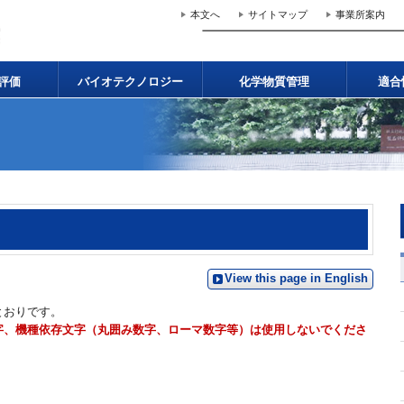
本文へ
サイトマップ
事業所案内
評価
バイオテクノロジー
化学物質管理
適合
View this page in English
とおりです。
字、機種依存文字（丸囲み数字、ローマ数字等）は使用しないでくださ