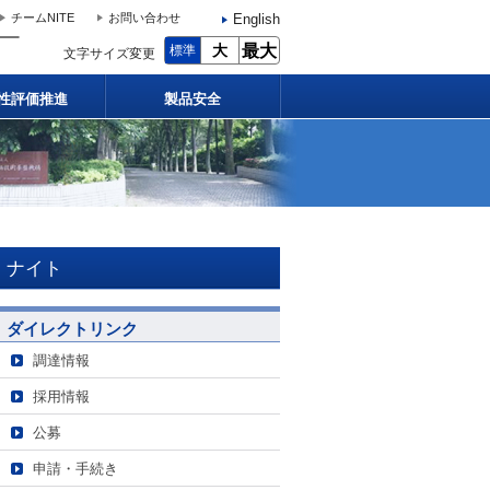
English
チームNITE
お問い合わせ
大
最大
標準
文字サイズ変更
性評価推進
製品安全
ナイト
ダイレクトリンク
調達情報
採用情報
公募
申請・手続き