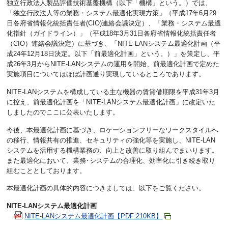
独立行政法人製品評価技術基盤機構（以下「機構」という。）では、
「独立行政法人等の業務・システム最適化実現方策」（平成17年6月29
日各府省情報化統括責任者(CIO)連絡会議決定）、「業務・システム最適
化指針（ガイドライン）」（平成18年3月31日各府省情報化統括責任者
（CIO）連絡会議決定）に基づき、「NITE-LANシステム最適化計画（平
成24年12月18日決定。以下「前最適化計画」という。）」を策定し、平
成26年3月からNITE-LANシステムの運用を開始、前最適化計画で定めた
実施項目についてはほぼ計画通り実現しているところであります。
NITE-LANシステムを構成している主な機器の賃貸借期限を平成31年3月
に控え、前最適化計画を「NITE-LANシステム最適化計画」に改定いた
しましたのでここに公表いたします。
今後、本最適化計画に基づき、ロケーションフリーなワークスタイルへ
の移行、情報共有の推進、セキュリティの強化等を実施し、NITE-LAN
システムを活用する機構業務の、向上と改善に取り組んでまいります。
また最適化において、業務･システムの合理化、効率化に引き続き取り
組むこととしております。
本最適化計画の具体的内容につきましては、以下をご覧ください。
NITE-LANシステム最適化計画
NITE-LANシステム最適化計画【PDF:210KB】