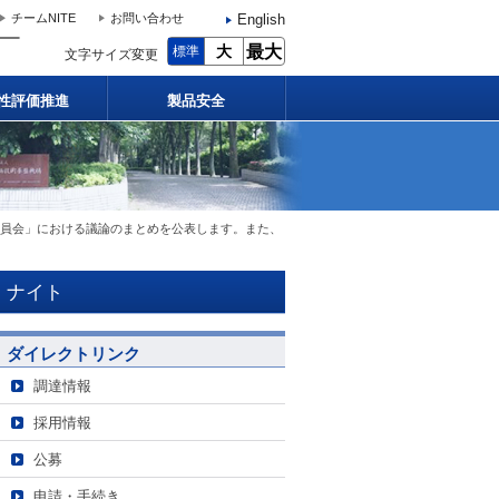
English
チームNITE
お問い合わせ
大
最大
標準
文字サイズ変更
性評価推進
製品安全
委員会」における議論のまとめを公表します。また、
ナイト
ダイレクトリンク
調達情報
採用情報
公募
申請・手続き