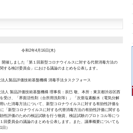
令和2年4月16日(木)
日）開催しました「第１回新型コロナウイルスに対する代替消毒方法の
関する検討委員会」における議論のまとめを公表します。
政法人製品評価技術基盤機構 消毒手法タスクフォース
政法人 製品評価技術基盤機構 理事長：辰巳 敬、本所：東京都渋谷区西
を受け、「界面活性剤（台所用洗剤等）」「次亜塩素酸水（電気分解
用いた消毒方法について、新型コロナウイルスに対する有効性評価を
5日に「新型コロナウイルスに対する代替消毒方法の有効性評価に関する
効性評価のための検証試験を行う物資、検証試験のプロトコル等につ
１回委員会の議論のまとめを公表します。また、議事概要についても
1日）