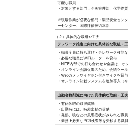
可能な職員
・対象とする部門：企画管理部、化学物質
ー
※現場作業が必要な部門：製品安全センタ
ーセンター、国際評価技術本部
（２）具体的な取組や工夫
テレワーク推進に向けた具体的な取組・工
・職員全員に持ち運び・テレワーク可能な
・必要な職員にWiFiルーターを貸与
・NITE内部での打ち合わせや会議は、オ
・オンライン会議促進のため、会議ツール
・Webカメラやイヤホン付きマイクを貸与
・オンライン決裁システムを追加導入（令
出勤者数削減に向けた具体的な取組・工夫
・有休休暇の取得奨励
・出勤時には、時差出勤の奨励
・発熱、咳などの風邪症状がみられる職員
・業務上必要なPCR検査等を受検する職