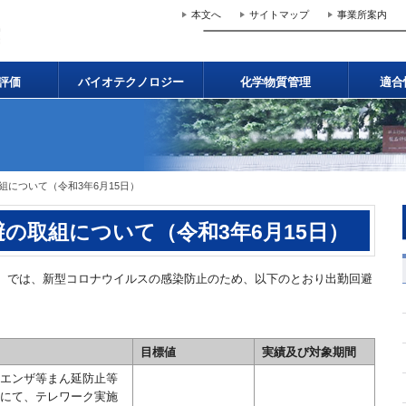
本文へ
サイトマップ
事業所案内
評価
バイオテクノロジー
化学物質管理
適合
組について（令和3年6月15日）
避の取組について（令和3年6月15日）
E）では、新型コロナウイルスの感染防止のため、以下のとおり出勤回避
目標値
実績及び対象期間
エンザ等まん延防止等
にて、テレワーク実施