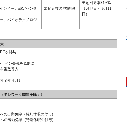
出勤回避率84.6%
センター、認定センタ
出勤者数の7割削減
（6月7日～ 6月11
日）
ー、バイオテクノロジ
夫
PCを貸与
ンライン会議を原則に
を複数導入
和３年４月）
（テレワーク関連を除く）
への出勤免除（特別休暇の付与）
員への出勤免除（特別休暇の付与）