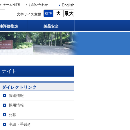
English
チームNITE
お問い合わせ
大
最大
標準
文字サイズ変更
性評価推進
製品安全
ナイト
ダイレクトリンク
調達情報
採用情報
公募
申請・手続き