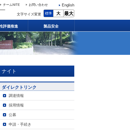
English
チームNITE
お問い合わせ
大
最大
標準
文字サイズ変更
性評価推進
製品安全
ナイト
ダイレクトリンク
調達情報
採用情報
公募
申請・手続き