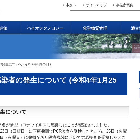
本文へ
サイトマップ
事業所案内
評価
バイオテクノロジー
化学物質管理
適合
発生について (令和4年1月25日）
者の発生について (令和4年1月25
生について
員２名が新型コロナウイルスに感染したことが確認されました。
月23日（日曜日）に医療機関でPCR検査を受検したところ、25日（火曜
5日（火曜日）に発熱があり医療機関において抗原検査を受検したとこ