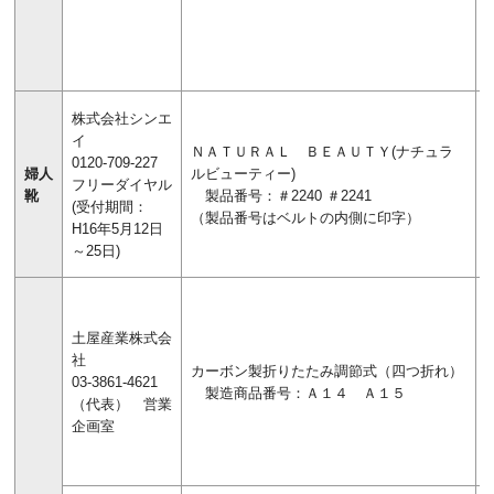
株式会社シンエ
イ
ＮＡＴＵＲＡＬ ＢＥＡＵＴＹ(ナチュラ
0120-709-227
婦人
ルビューティー)
フリーダイヤル
靴
製品番号：＃2240 ＃2241
(受付期間：
（製品番号はベルトの内側に印字）
H16年5月12日
～25日)
土屋産業株式会
社
カーボン製折りたたみ調節式（四つ折れ）
03-3861-4621
製造商品番号：Ａ１４ Ａ１５
（代表） 営業
企画室