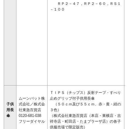
ＲＰ２－４７，ＲＰ２－６０，ＲＳ１
－１００
ＴＩＰＳ（チップス）反射テープ・すべり
ムーンバット株
止めグリップ付子供用長傘
子供
式会社／株式会
（５０ｃｍ及び５５ｃｍ、赤・黄・紺の
用長
社東急百貨店
３色）
傘
0120-681-038
（株式会社東急百貨店（本店・東横店・吉
フリーダイヤル
祥寺店・町田店・たまプラーザ店）の各子
供服売場で限定販売）