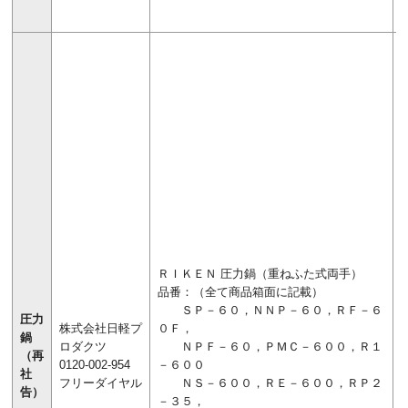
ＲＩＫＥＮ 圧力鍋（重ねふた式両手）
品番：（全て商品箱面に記載）
ＳＰ－６０，ＮＮＰ－６０，ＲＦ－６
圧力
株式会社日軽プ
０Ｆ，
鍋
ロダクツ
ＮＰＦ－６０，ＰＭＣ－６００，Ｒ１
（再
0120-002-954
－６００
社
フリーダイヤル
ＮＳ－６００，ＲＥ－６００，ＲＰ２
告）
－３５，