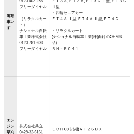
0120-402-253
ＥＴ３Ａ,ＥＴ３Ｂ,ＥＴ３Ｃ Ⅰ型,ＥＴ３Ｃ
フリーダイヤル
Ⅱ型
・四輪セニアカー
電動
（リラクルカー
ＥＴ４Ａ Ⅰ型,ＥＴ４Ａ Ⅱ型,ＥＴ４Ｃ
車い
ト）
す
ナショナル自転
・リラクルカート
車工業株式会社
(ナショナル自転車工業(株)向けのOEM製
0120-781-603
品)
フリーダイヤル
ＢＨ－ＲＣ４１
エン
ジン
株式会社共立
ＥＣＨＯ刈払機ＡＴ２６ＤＸ
草刈
0428-32-6161