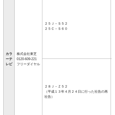
２５Ｊ－Ｓ５２
２５Ｃ－Ｓ６０
カラ
株式会社東芝
ーテ
0120-609-221
レビ
フリーダイヤル
２８Ｊ－Ｚ５２
（平成１３年４月２４日に行った社告の再
社告）