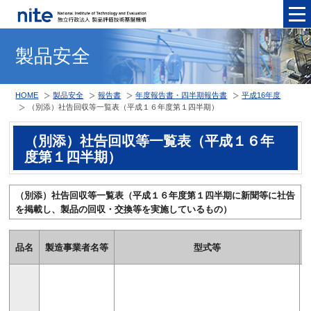
メニュ
製品安全
HOME
製品安全
報告書
年度報告書・四半期報告書
平成16年度
（別添）社告回収等一覧表（平成１６年度第１四半期）
（別添）社告回収等一覧表（平成１６年
度第１四半期）
（別添）社告回収等一覧表（平成１６年度第１四半期に新聞等に社告
を掲載し、製品の回収・交換等を実施しているもの）
品名
製造事業者名等
型式等