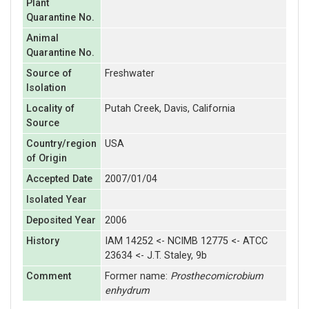
Plant
Quarantine No.
Animal
Quarantine No.
Source of
Freshwater
Isolation
Locality of
Putah Creek, Davis, California
Source
Country/region
USA
of Origin
Accepted Date
2007/01/04
Isolated Year
Deposited Year
2006
History
IAM 14252 <- NCIMB 12775 <- ATCC
23634 <- J.T. Staley, 9b
Comment
Former name:
Prosthecomicrobium
enhydrum