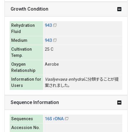
Growth Condition
Rehydration
943
Fluid
Medium
943
Cultivation
25 C
Temp.
Oxygen
Aerobe
Relationship
Information for
Vasilyevaea enhydra
に分類することが提
Users
案されました。
Sequence Information
Sequences
16S rDNA
Accession No.