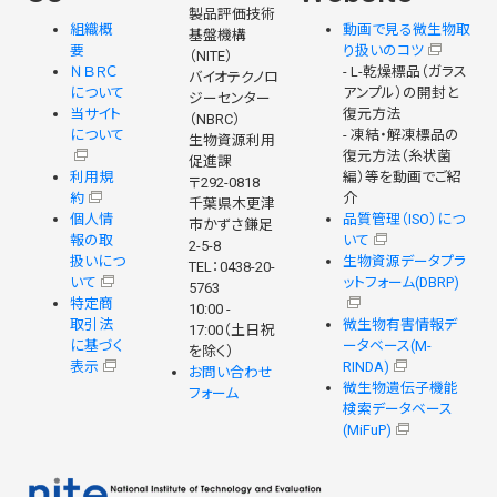
製品評価技術
組織概
動画で見る微生物取
基盤機構
要
り扱いのコツ
（NITE）
ＮＢＲＣ
- L-乾燥標品（ガラス
バイオテクノロ
について
アンプル）の開封と
ジーセンター
当サイト
復元方法
（NBRC）
について
- 凍結・解凍標品の
生物資源利用
復元方法（糸状菌
促進課
利用規
編）等を動画でご紹
〒292-0818
約
介
千葉県木更津
個人情
品質管理（ISO）につ
市かずさ鎌足
報の取
いて
2-5-8
扱いにつ
生物資源データプラ
TEL：0438-20-
いて
ットフォーム(DBRP)
5763
特定商
10:00 -
取引法
微生物有害情報デ
17:00（土日祝
に基づく
ータベース(M-
を除く）
表示
RINDA)
お問い合わせ
微生物遺伝子機能
フォーム
検索データベース
(MiFuP)