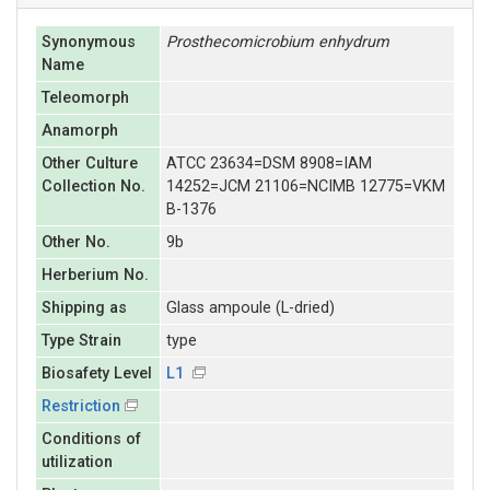
Synonymous
Prosthecomicrobium
enhydrum
Name
Teleomorph
Anamorph
Other Culture
ATCC 23634=DSM 8908=IAM
Collection No.
14252=JCM 21106=NCIMB 12775=VKM
B-1376
Other No.
9b
Herberium No.
Shipping as
Glass ampoule (L-dried)
Type Strain
type
Biosafety Level
L1
Restriction
Conditions of
utilization