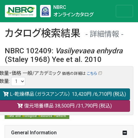
NBRC
オンラインカタログ
カタログ検索結果
詳細情報
NBRC 102409
:
Vasilyevaea
enhydra
(Staley 1968) Yee et al. 2010
数量・価格
一般/アカデミック
価格の詳細は
こちら
NBRC 102409の情報や関連データは以下のバナー(DBRP)か
数量
:
らご覧ください。
日本語での検索も可能です。
L-乾燥標品（ガラスアンプル）
13,420円
/6,710円
(税込)
復元培養標品
38,500円
/31,790円
(税込)
General Information