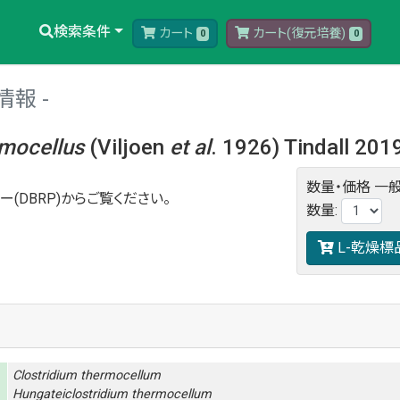
検索条件
カート
カート(復元培養)
0
0
情報
rmocellus
(Viljoen
et al
. 1926) Tindall 20
数量・価格
一般
ー(DBRP)からご覧ください。
数量
:
L-乾燥標
Clostridium
thermocellum
Hungateiclostridium
thermocellum