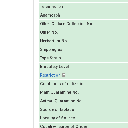
Teleomorph
Anamorph
Other Culture Collection No.
Other No.
Herberium No.
Shipping as
Type Strain
Biosafety Level
Restriction
Conditions of utilization
Plant Quarantine No.
Animal Quarantine No.
Source of Isolation
Locality of Source
Country/region of Origin