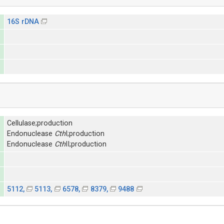
16S rDNA
Cellulase;production
Endonuclease
Cth
I;production
Endonuclease
Cth
II;production
5112,
5113,
6578,
8379,
9488