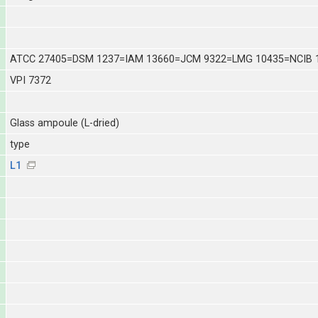
ATCC 27405=DSM 1237=IAM 13660=JCM 9322=LMG 10435=NCIB 
VPI 7372
Glass ampoule (L-dried)
type
L1