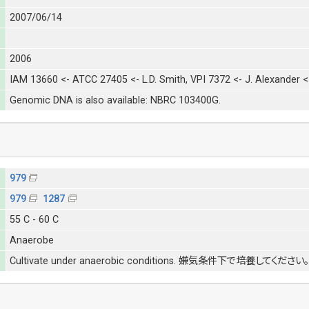
2007/06/14
2006
IAM 13660 <- ATCC 27405 <- L.D. Smith, VPI 7372 <- J. Alexander 
Genomic DNA is also available: NBRC 103400G.
979
979
1287
55 C - 60 C
Anaerobe
Cultivate under anaerobic conditions. 嫌気条件下で培養してください。