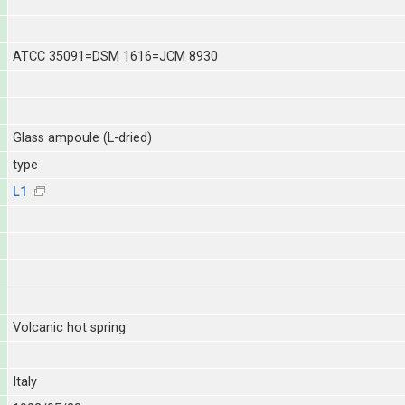
ATCC 35091=DSM 1616=JCM 8930
Glass ampoule (L-dried)
type
L1
Volcanic hot spring
Italy