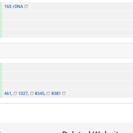
16S rDNA
461,
1027,
8345,
8381