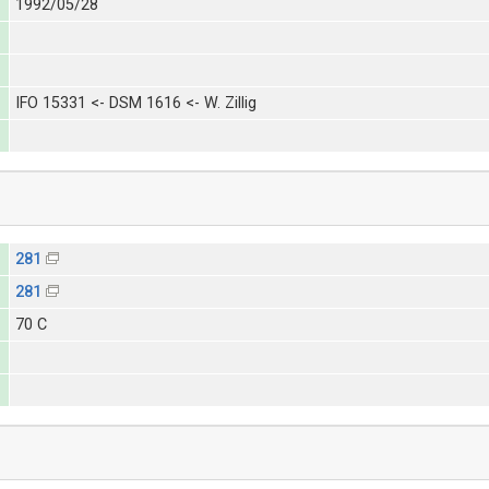
1992/05/28
IFO 15331 <- DSM 1616 <- W. Zillig
281
281
70 C