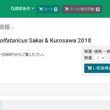
検索条件
カート
カート(復元培養)
0
0
情報
olfataricus
Sakai & Kurosawa 2018
数量・価格
一般
(DBRP)からご覧ください。
数量
:
L-乾燥標