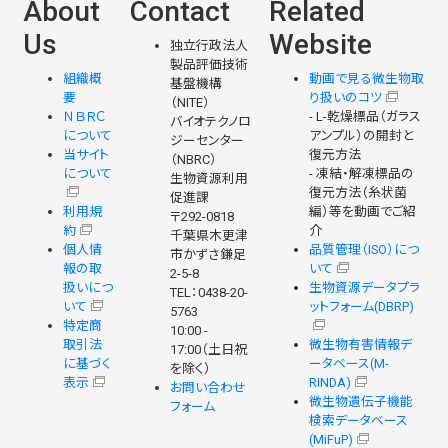
About
Contact
Related
Us
Website
独立行政法人
製品評価技術
組織概
動画で見る微生物取
基盤機構
要
り扱いのコツ
（NITE）
ＮＢＲＣ
- L-乾燥標品（ガラス
バイオテクノロ
について
アンプル）の開封と
ジーセンター
当サイト
復元方法
（NBRC）
について
- 凍結・解凍標品の
生物資源利用
復元方法（糸状菌
促進課
利用規
編）等を動画でご紹
〒292-0818
約
介
千葉県木更津
個人情
品質管理（ISO）につ
市かずさ鎌足
報の取
いて
2-5-8
扱いにつ
生物資源データプラ
TEL：0438-20-
いて
ットフォーム(DBRP)
5763
特定商
10:00 -
取引法
微生物有害情報デ
17:00（土日祝
に基づく
ータベース(M-
を除く）
表示
RINDA)
お問い合わせ
微生物遺伝子機能
フォーム
検索データベース
(MiFuP)