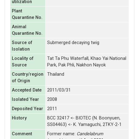
utilization
Plant
Quarantine No.
Animal
Quarantine No.
Source of
Submerged decaying twig
Isolation
Locality of
Tat Ta Phu Waterfall, Khao Yai National
Source
Park, Pak Phli, Nakhon Nayok
Country/region
Thailand
of Origin
Accepted Date
2011/03/31
Isolated Year
2008
Deposited Year
2011
History
BCC 32417 <- BIOTEC (N. Boonyuen,
SS04463) <- K. Yamaguchi, 2TKY-2-1
Comment
Former name:
Candelabrum