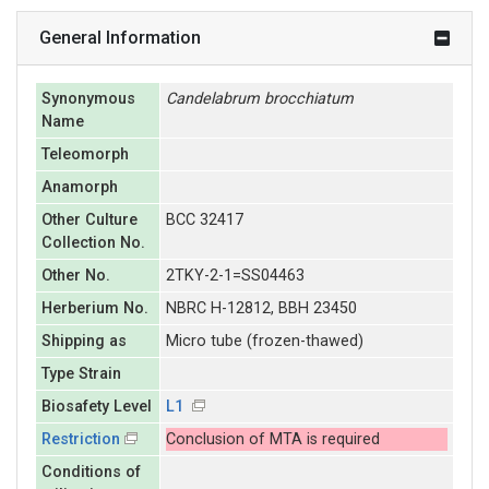
General Information
Synonymous
Candelabrum
brocchiatum
Name
Teleomorph
Anamorph
Other Culture
BCC 32417
Collection No.
Other No.
2TKY-2-1=SS04463
Herberium No.
NBRC H-12812, BBH 23450
Shipping as
Micro tube (frozen-thawed)
Type Strain
Biosafety Level
L1
Restriction
Conclusion of MTA is required
Conditions of