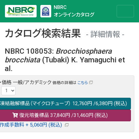
NBRC
オンラインカタログ
カタログ検索結果
詳細情報
NBRC 108053
:
Brocchiosphaera
brocchiata
(Tubaki) K. Yamaguchi et
al.
・価格
一般/アカデミック
価格の詳細は
こちら
NBRC 108053の情報や関連データは以下のバナー(DBRP)か
:
らご覧ください。
日本語での検索も可能です。
凍結融解標品（マイクロチューブ）
12,760円
/6,380円
(税込)
復元培養標品
37,840円
/31,460円
(税込)
作成手数料 + 5,060円 (税込)