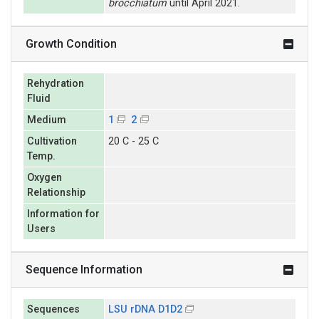
brocchiatum
until April 2021.
Growth Condition
Rehydration
Fluid
Medium
1
2
Cultivation
20 C - 25 C
Temp.
Oxygen
Relationship
Information for
Users
Sequence Information
Sequences
LSU rDNA D1D2