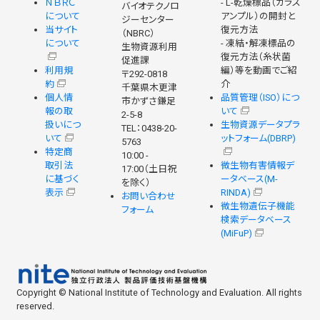
ＮＢＲＣ
- L-乾燥標品（ガラス
バイオテクノロ
について
アンプル）の開封と
ジーセンター
当サイト
復元方法
（NBRC）
について
- 凍結・解凍標品の
生物資源利用
復元方法（糸状菌
促進課
利用規
編）等を動画でご紹
〒292-0818
約
介
千葉県木更津
個人情
品質管理（ISO）につ
市かずさ鎌足
報の取
いて
2-5-8
扱いにつ
生物資源データプラ
TEL：0438-20-
いて
ットフォーム(DBRP)
5763
特定商
10:00 -
取引法
微生物有害情報デ
17:00（土日祝
に基づく
ータベース(M-
を除く）
表示
RINDA)
お問い合わせ
微生物遺伝子機能
フォーム
検索データベース
(MiFuP)
Copyright © National Institute of Technology and Evaluation. All rights
reserved.