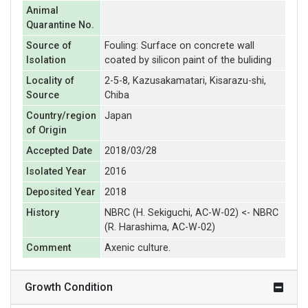
Animal
Quarantine No.
Source of
Fouling: Surface on concrete wall
Isolation
coated by silicon paint of the buliding
Locality of
2-5-8, Kazusakamatari, Kisarazu-shi,
Source
Chiba
Country/region
Japan
of Origin
Accepted Date
2018/03/28
Isolated Year
2016
Deposited Year
2018
History
NBRC (H. Sekiguchi, AC-W-02) <- NBRC
(R. Harashima, AC-W-02)
Comment
Axenic culture.
Growth Condition