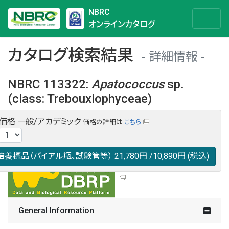
NBRC
オンラインカタログ
カタログ検索結果
詳細情報
NBRC 113322
:
Apatococcus
sp.
(class: Trebouxiophyceae)
・価格
一般/アカデミック
価格の詳細は
こちら
NBRC 113322の情報や関連データは以下のバナー(DBRP)か
らご覧ください。
日本語での検索も可能です。
培養標品（バイアル瓶、試験管等）
21,780円
/10,890円
(税込)
General Information