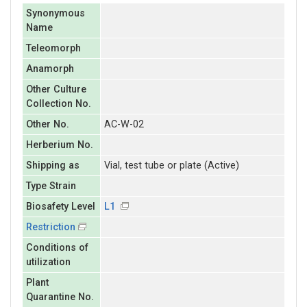
Synonymous
Name
Teleomorph
Anamorph
Other Culture
Collection No.
Other No.
AC-W-02
Herberium No.
Shipping as
Vial, test tube or plate (Active)
Type Strain
Biosafety Level
L1
Restriction
Conditions of
utilization
Plant
Quarantine No.