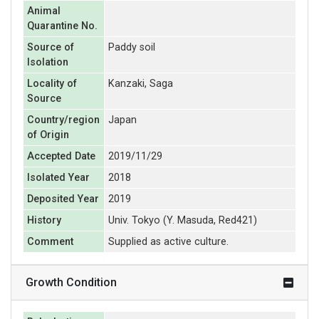
Animal
Quarantine No.
Source of
Paddy soil
Isolation
Locality of
Kanzaki, Saga
Source
Country/region
Japan
of Origin
Accepted Date
2019/11/29
Isolated Year
2018
Deposited Year
2019
History
Univ. Tokyo (Y. Masuda, Red421)
Comment
Supplied as active culture.
Growth Condition