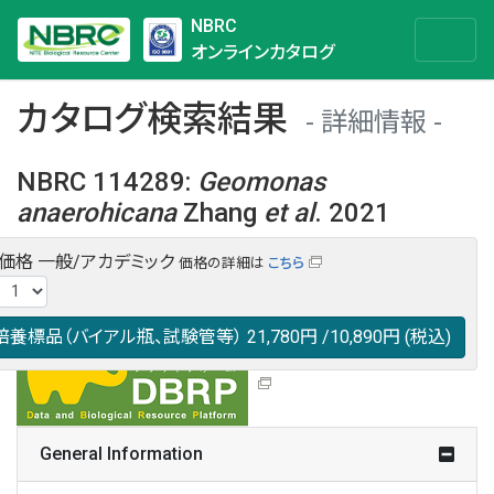
NBRC
オンラインカタログ
カタログ検索結果
詳細情報
NBRC 114289
:
Geomonas
anaerohicana
Zhang
et al
. 2021
・価格
一般/アカデミック
価格の詳細は
こちら
NBRC 114289の情報や関連データは以下のバナー(DBRP)か
らご覧ください。
日本語での検索も可能です。
培養標品（バイアル瓶、試験管等）
21,780円
/10,890円
(税込)
General Information