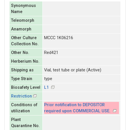
Synonymous
Name
Teleomorph
Anamorph
Other Culture
MCCC 1K06216
Collection No.
Other No.
Red421
Herberium No.
Shipping as
Vial, test tube or plate (Active)
Type Strain
type
Biosafety Level
L1
Restriction
Conditions of
Prior notification to DEPOSITOR
utilization
required upon COMMERCIAL USE.
Plant
Quarantine No.