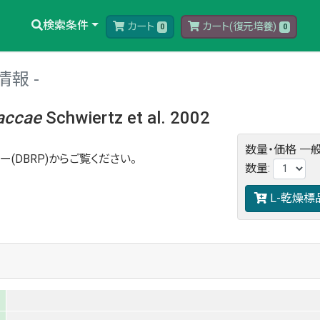
検索条件
カート
カート(復元培養)
0
0
情報
accae
Schwiertz et al. 2002
数量・価格
一般
ー(DBRP)からご覧ください。
数量
:
L-乾燥標