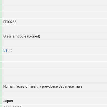
FE00255
Glass ampoule (L-dried)
L1
Human feces of healthy pre-obese Japanese male
Japan