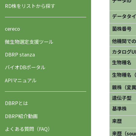
データID
RD株をリストから探す
データタ
菌株番号
cereco
他機関で
微生物選定支援ツール
カタログU
DBRP stanza
生物種名
バイオDBポータル
生物種名
APIマニュアル
親株（変
遺伝子型
DBRPとは
基準株
DBRP紹介動画
来歴
よくある質問（FAQ）
来歴（sourc