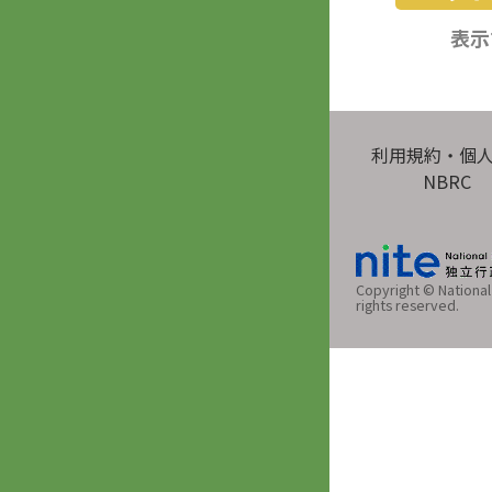
表示
利用規約・個
NBRC
Copyright © National 
rights reserved.