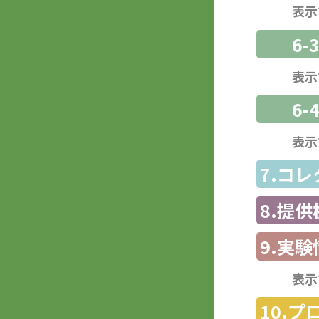
表示
6
表示
6-
表示
7.コ
8.提
9.実験
表示
10.