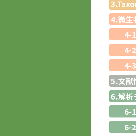
3.Ta
4.微
4-
4-
4-
5.文献
6.解
6-
6-