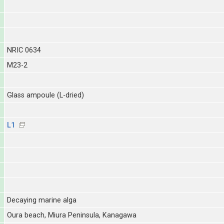
NRIC 0634
M23-2
Glass ampoule (L-dried)
L1
Decaying marine alga
Oura beach, Miura Peninsula, Kanagawa