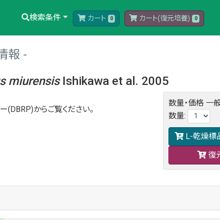
検索条件
カート
カート(復元培養)
0
0
情報
us
miurensis
Ishikawa et al. 2005
数量・価格
一般
ー(DBRP)からご覧ください。
数量
:
L-乾燥標
復