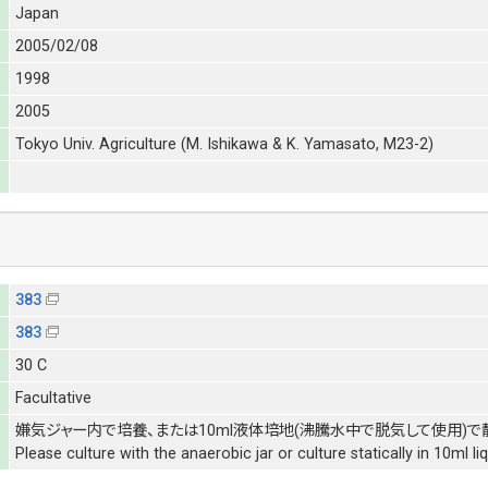
Japan
2005/02/08
1998
2005
Tokyo Univ. Agriculture (M. Ishikawa & K. Yamasato, M23-2)
383
383
30 C
Facultative
嫌気ジャー内で培養、または10ml液体培地(沸騰水中で脱気して使用)で
Please culture with the anaerobic jar or culture statically in 10ml l