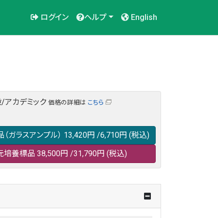
ログイン
ヘルプ
English
/アカデミック
価格の詳細は
こちら
品（ガラスアンプル）
13,420円
/6,710円
(税込)
元培養標品
38,500円
/31,790円
(税込)