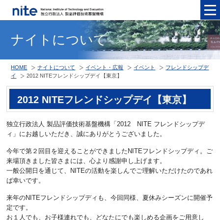
メニュ
ナイトについて
HOME
ナイトについて
イベント・広報
イベント
フレンドシップデ
イ
2012 NITEフレンドシップデイ【東京】
2012 NITEフレンドシップデイ【東京】
独立行政法人 製品評価技術基盤機構「2012 NITE フレンドシップデ
ィ」にお越しいただき、誠にありがとうございました。
今年で第２回目を迎えることができましたNITEフレンドシップディ。ご
来場頂きました皆さまには、心より感謝申し上げます。
一般公開日を通じて、NITEの活動を楽しんでご理解いただけたのであれ
ば幸いです。
来年のNITEフレンドシップディも、今回同様、夏休みシーズンに開催予
定です。
お１人でも、お子様連れでも、どなたにでも楽しめる企画をご用意し