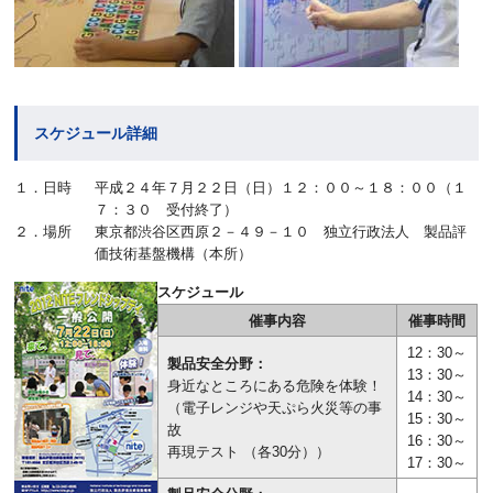
スケジュール詳細
１．日時
平成２４年７月２２日（日）１２：００～１８：００（１
７：３０ 受付終了）
２．場所
東京都渋谷区西原２－４９－１０ 独立行政法人 製品評
価技術基盤機構（本所）
スケジュール
催事内容
催事時間
12：30～
製品安全分野：
13：30～
身近なところにある危険を体験！
14：30～
（電子レンジや天ぷら火災等の事
15：30～
故
16：30～
再現テスト （各30分））
17：30～