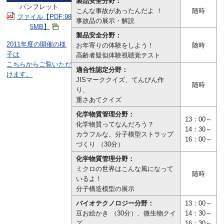
製品安全分野：
パンフレット
こんな事故があったんだよ ！
随時
ファイル【PDF:98
事故品の展示・解説
5MB】
製品安全分野：
2011年度の開催の様
お年寄りの体験をしよう！
随時
子は
高齢者疑似体験視聴覚テスト
こちらからご覧いただ
適合性認定分野：
けます。
JISマーククイズ、てんびん作
随時
り、
重さあてクイズ
化学物質管理分野：
13：00～
化学物質ってなんだろう？
14：30～
カラフルな、分子模型ストラップ
16：00～
づくり （30分）
化学物質管理分野：
ミクロの世界はこんな風になって
随時
いるよ！
分子構造模型の展示
バイオテクノロジー分野：
13：00～
豆お絵かき （30分）、微生物クイ
14：30～
ズ
16：30～