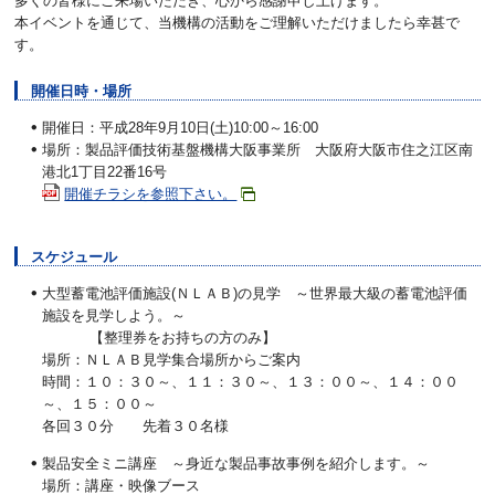
多くの皆様にご来場いただき、心から感謝申し上げます。
本イベントを通じて、当機構の活動をご理解いただけましたら幸甚で
す。
開催日時・場所
開催日：平成28年9月10日(土)10:00～16:00
場所：製品評価技術基盤機構大阪事業所 大阪府大阪市住之江区南
港北1丁目22番16号
開催チラシを参照下さい。
スケジュール
大型蓄電池評価施設(ＮＬＡＢ)の見学 ～世界最大級の蓄電池評価
施設を見学しよう。～
【整理券をお持ちの方のみ】
場所：ＮＬＡＢ見学集合場所からご案内
時間：１０：３０～、１１：３０～、１３：００～、１４：００
～、１５：００～
各回３０分 先着３０名様
製品安全ミニ講座 ～身近な製品事故事例を紹介します。～
場所：講座・映像ブース