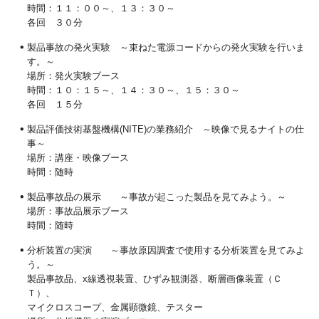
時間：１１：００～、１３：３０～
各回 ３０分
製品事故の発火実験 ～束ねた電源コードからの発火実験を行いま
す。～
場所：発火実験ブース
時間：１０：１５～、１４：３０～、１５：３０～
各回 １５分
製品評価技術基盤機構(NITE)の業務紹介 ～映像で見るナイトの仕
事～
場所：講座・映像ブース
時間：随時
製品事故品の展示 ～事故が起こった製品を見てみよう。～
場所：事故品展示ブース
時間：随時
分析装置の実演 ～事故原因調査で使用する分析装置を見てみよ
う。～
製品事故品、x線透視装置、ひずみ観測器、断層画像装置（Ｃ
Ｔ）、
マイクロスコープ、金属顕微鏡、テスター