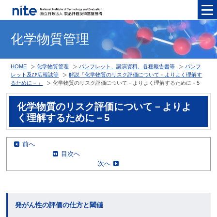
メニュ
化学物質管理
HOME
化学物質管理
パンフレット、講演資料、各種報告書等
パンフ
レット及び広報誌等
解説「化学物質のリスク評価について－よりよく理解す
るために－」
化学物質のリスク評価について－よりよく理解するために－5
化学物質のリスク評価について－よりよ
く理解するために－5
前へ
目次へ
次へ
発がん性の評価の仕方と閾値