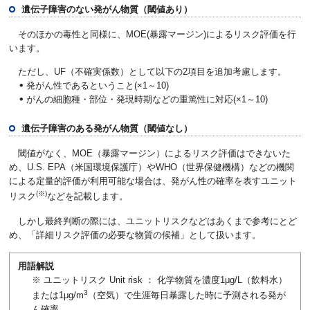
遺伝子障害のない発がん物質（閾値あり）
そのほかの毒性と同様に、MOE(暴露マージン)によるリスク評価を行
います。
ただし、UF（不確実係数）として以下の2項目を追加考慮します。
発がん性であるということ(×1～10)
がんの細胞種・部位・発現時期などの重篤性に対応(×1～10)
遺伝子障害のある発がん物質（閾値なし）
閾値がなく、MOE（暴露マージン）によるリスク評価はできないた
め、U.S. EPA（米国環境保護庁）やWHO（世界保健機構）などの機関
による定量的評価が利用可能な場合は、発がん性の確率を表すユニット
(※)
リスク
などを記載します。
しかし最終判断の際には、ユニットリスクなどはあくまで参考にとど
め、「詳細リスク評価の必要な物質の候補」として扱います。
用語解説
※ ユニットリスク Unit risk ： 化学物質を濃度1μg/L（飲料水）
3
または1μg/m
（空気）で生涯毎日暴露した時に予測される発が
ん確率。