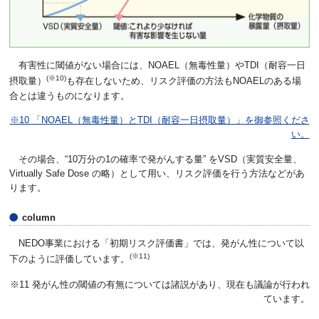
有害性に閾値がない場合には、NOAEL（無毒性量）やTDI（耐容一日
(※10)
摂取量）
も存在しないため、リスク評価の方法もNOAELのある場
合とは違うものになります。
※10 「NOAEL（無毒性量）とTDI（耐容一日摂取量）」を御参照くださ
い。
その場合、“10万分の1の確率で発がんする量” をVSD（実質安全量、
Virtually Safe Dose の略）として用い、リスク評価を行う方法などがあ
ります。
column
NEDO事業における「初期リスク評価書」では、発がん性について以
(※11)
下のように評価しています。
※11 発がん性の閾値の有無については諸説があり、現在も議論が行われ
ています。