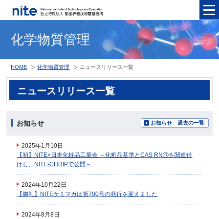
メニュ
化学物質管理
HOME
化学物質管理
ニュースリリース一覧
ニュースリリース一覧
お知らせ
お知らせ 過去の一覧
2025年1月10日
【初】NITE×日本化粧品工業会 ～化粧品基準とCAS RNⓇを関連付
けし、NITE-CHRIPで公開～
2024年10月22日
【御礼】NITEケミマガは第700号の発行を迎えました
2024年8月8日