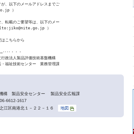
が、以下のメールアドレスまでご

.jp ）

、転載のご要望等は、以下のメー

jiko@nite.go.jp ）

はこちらから

………‥‥・・・

行政法人製品評価技術基盤機構

機構 製品安全センター 製品安全広報課
6-6612-1617
阪市住之江区南港北１－２２－１６
地図