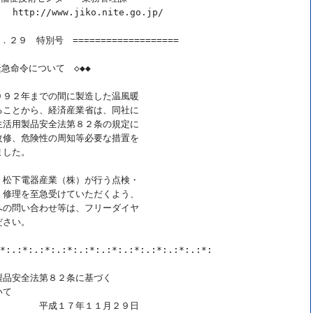
p://www.jiko.nite.go.jp/

．２９　特別号　===================

急命令について　◇◆◆

９２年までの間に製造した温風暖

ことから、経済産業省は、同社に

活用製品安全法第８２条の規定に

修、危険性の周知等必要な措置を

した。

松下電器産業（株）が行う点検・

修理を至急受けていただくよう、

の問い合わせ等は、フリーダイヤ

さい。

*:.:*:.:*:.:*:.:*:.:*:.:*:.:*:.:*:.:*:

品安全法第８２条に基づく

て

　　　　平成１７年１１月２９日
