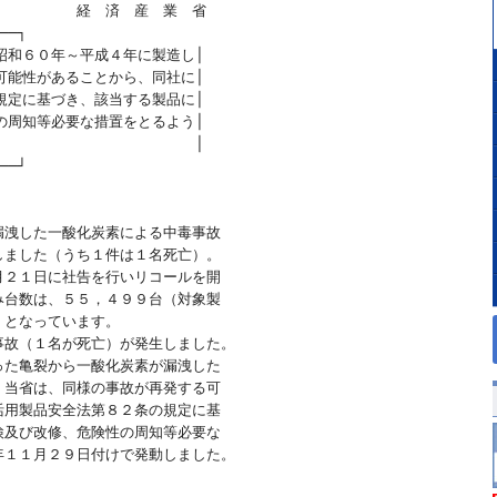
　　　　　経　済　産　業　省　　

──┐

昭和６０年～平成４年に製造し│

可能性があることから、同社に│

規定に基づき、該当する製品に│

の周知等必要な措置をとるよう│

　　　　　　　　　　　　　　│

──┘

洩した一酸化炭素による中毒事故

ました（うち１件は１名死亡）。

２１日に社告を行いリコールを開

台数は、５５，４９９台（対象製

となっています。

故（１名が死亡）が発生しました。

た亀裂から一酸化炭素が漏洩した

当省は、同様の事故が再発する可

用製品安全法第８２条の規定に基

及び改修、危険性の周知等必要な

１１月２９日付けで発動しました。
