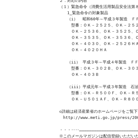
２．対応の内容

（１）緊急命令（消費生活用製品安全法第８
　　1_緊急命令の対象製品

　　（i）  昭和60年～平成３年製造　Ｆ
　　　型番：ＯＫ－２５２５、ＯＫ－２５２
　　　ＯＫ－２５３６、ＯＫ－３５２５、Ｏ
　　　ＯＫ－３５３５、ＯＫ－３５３６、Ｏ
　　　ＯＫ－４０３０、ＯＫ－２５２６ＨＡ
　　　ＯＫ－４０２０ＨＡ

　　（ii） 平成３年～平成４年製造　ＦＦ
　　　型番：ＯＫ－３０２Ｂ、ＯＫ－３０３
　　　ＯＫ－４０３Ｂ

　　（iii）平成元年～平成３年製造　石
　　　型番：ＯＫ－Ｒ５００Ｆ、ＯＫ－Ｒ５
　　　ＯＫ－Ｕ５０１ＡＦ、ＯＫ－Ｒ８００
◇詳細は経済産業省のホームページをご覧下
　http://www.meti.go.jp/press/200
・・・‥‥…………………………………………………………
※このメールマガジンは配信登録いただいた