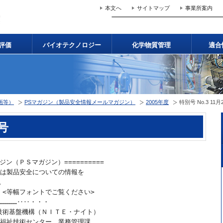
本文へ
サイトマップ
事業所案内
評価
バイオテクノロジー
化学物質管理
適合
画等）
PSマガジン（製品安全情報メールマガジン）
2005年度
特別号 No.3 11
日号
ジン（ＰＳマガジン）==========　

ンは製品安全についての情報を

。　　　

　<等幅フォントでご覧ください>

…………‥‥・・・     

技術基盤機構（ＮＩＴＥ・ナイト）

・福祉技術センター　業務管理課
