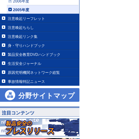
2006年度
2005年度
注意喚起リーフレット
注意喚起ちらし
注意喚起リンク集
身・守りハンドブック
製品安全教育DVDハンドブック
生活安全ジャーナル
原因究明機関ネットワーク総覧
事故情報特記ニュース
分野サイトマップ
注目コンテンツ