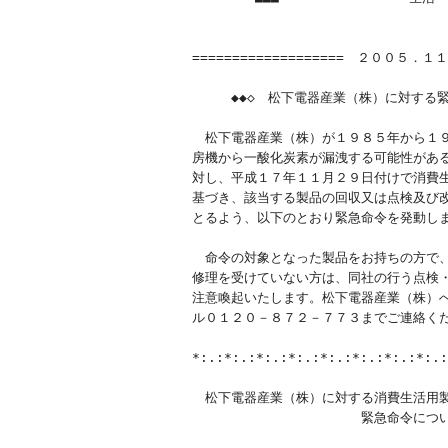
　　　   　  　　　　　　　　　　　　　　htt
===================　２００５．１１
　　　◆◆◇　松下電器産業（株）に対する緊
　松下電器産業（株）が１９８５年から１９
房機から一酸化炭素が漏洩する可能性がある
対し、平成１７年１１月２９日付けで消費生
基づき、該当する製品の回収又は点検及び改
とるよう、以下のとおり緊急命令を発動しま
　命令の対象となった製品をお持ちの方で、
修理を受けていない方は、同社の行う点検・
注意喚起いたします。松下電器産業（株）へ
ル０１２０－８７２－７７３までご連絡くだ
*:.:*:.:*:.:*:.:*:.:*:.:*:.:*:.:
　松下電器産業（株）に対する消費生活用製
　　　　　　　　　　　　　緊急命令につい
　　　　　　　　　　　　　　　　　　　　