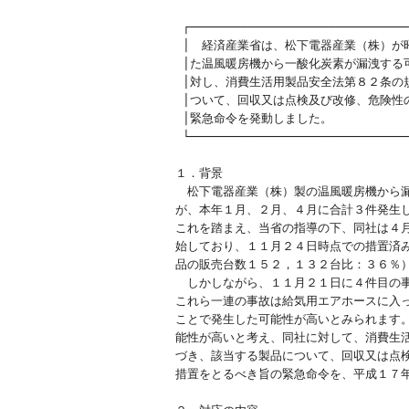
　　　　　　　　　　　　　　　　　　　　
 ┌──────────────────────────────
 │　経済産業省は、松下電器産業（株）が
 │た温風暖房機から一酸化炭素が漏洩する
 │対し、消費生活用製品安全法第８２条の
 │ついて、回収又は点検及び改修、危険性
 │緊急命令を発動しました。　　　　　　
 └──────────────────────────────
１．背景

　松下電器産業（株）製の温風暖房機から漏
が、本年１月、２月、４月に合計３件発生し
これを踏まえ、当省の指導の下、同社は４月
始しており、１１月２４日時点での措置済み
品の販売台数１５２，１３２台比：３６％）
　しかしながら、１１月２１日に４件目の事
これら一連の事故は給気用エアホースに入っ
ことで発生した可能性が高いとみられます。
能性が高いと考え、同社に対して、消費生活
づき、該当する製品について、回収又は点検
措置をとるべき旨の緊急命令を、平成１７年