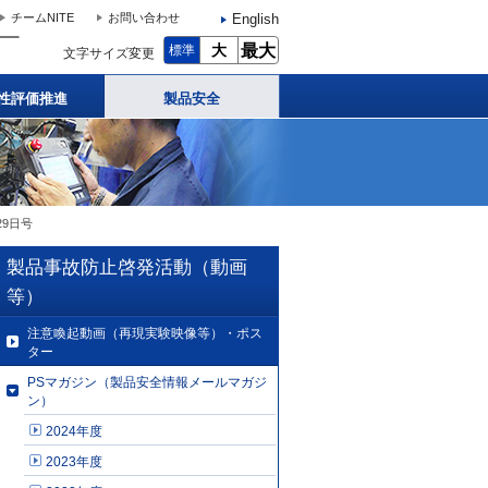
English
チームNITE
お問い合わせ
大
最大
標準
文字サイズ変更
性評価推進
製品安全
月29日号
製品事故防止啓発活動（動画
等）
注意喚起動画（再現実験映像等）・ポス
ター
PSマガジン（製品安全情報メールマガジ
ン）
2024年度
2023年度