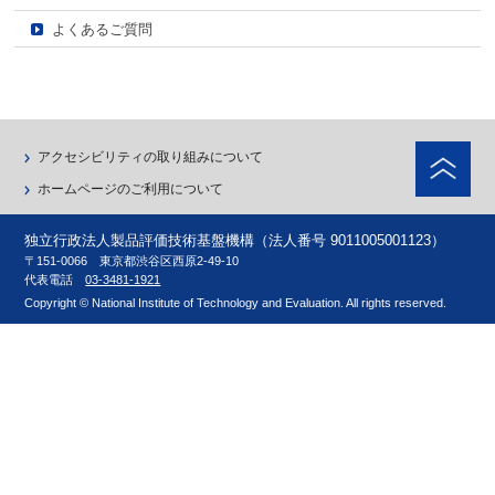
よくあるご質問
ペ
アクセシビリティの取り組みについて
ホームページのご利用について
独立行政法人製品評価技術基盤機構（法人番号 9011005001123）
〒151-0066 東京都渋谷区西原2-49-10
代表電話
03-3481-1921
Copyright © National Institute of Technology and Evaluation. All rights reserved.