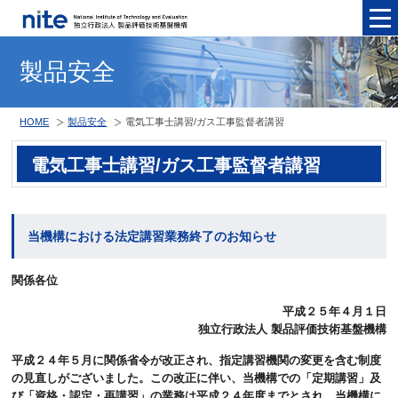
メニュ
製品安全
HOME
製品安全
電気工事士講習/ガス工事監督者講習
電気工事士講習/ガス工事監督者講習
当機構における法定講習業務終了のお知らせ
関係各位
平成２５年４月１日
独立行政法人 製品評価技術基盤機構
平成２４年５月に関係省令が改正され、指定講習機関の変更を含む制度
の見直しがございました。この改正に伴い、当機構での「定期講習」及
び「資格・認定・再講習」の業務は平成２４年度までとされ、当機構に