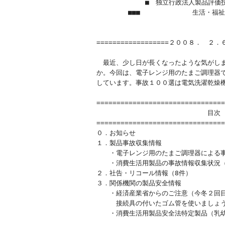
  　　 　　　 ■　独立行政法人製品評価
　　　   ■■■　　　　　　　　生活・福
　　　   　  　　　　　　　　　　　　　　htt
==================２００８．　２．６　
　最近、少し日が長くなったような気がしま
か。今回は、電子レンジ用のたまご調理器で
しています。事故１００選は電気洗濯乾燥機
================================
　　　　　　　　　　　　　　　　　目次　
================================
０．お知らせ

１．製品事故収集情報　

　　・電子レンジ用のたまご調理器による事
　　・消費生活用製品の事故情報収集状況（1月
２．社告・リコール情報（8件）

３．関係機関の製品安全情報

　　・経済産業省からのご注意（今冬２回目
　　　接続具の付いたゴム管を使いましょう
　　・消費生活用製品安全法特定製品（乳幼
　　　　　　　　　　　　　　　　　　　　