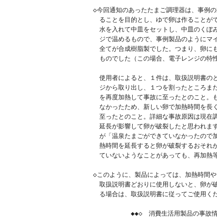
◇今回通知のあったたまご調理器は、事例の
　ることを目的とし、ゆで卵は作ることがで
　水を入れて中皿をセットし、中皿のくぼみ
　ジで温めるもので、事例製品のようにマイ
　全てが合成樹脂製でした。つまり、卵にも
　ものでした（この場合、電子レンジの特性
　使用者によると、１件は、取扱説明書のと
　ジから取り出し、１つを割ったところまだ
　を再度加熱して事故に至ったとのこと。も
　なかったため、新しい卵で加熱時間を長く
　至ったとのこと。詳細な事故原因は現在調
　延長が影響して卵が破裂したと思われます
　が「温泉たまごができていなかったので加
　熱時間を延長すると卵が破裂するおそれが
　ていないようなことがあっても、再加熱等
◇このように、製品によっては、加熱時間や
　取扱説明書どおりに使用しないと、卵が破
　る場合は、取扱説明書に従ってご使用くだ
　　　　　　◆◆◇　消費生活用製品の事故情報