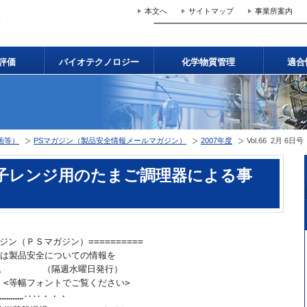
本文へ
サイトマップ
事業所案内
評価
バイオテクノロジー
化学物質管理
適合
画等）
PSマガジン（製品安全情報メールマガジン）
2007年度
Vol.66 2月
号「電子レンジ用のたまご調理器による事
ジン（ＰＳマガジン）==========　

ンは製品安全についての情報を

。　　　　（隔週水曜日発行）

　<等幅フォントでご覧ください>

……………‥‥・・・
