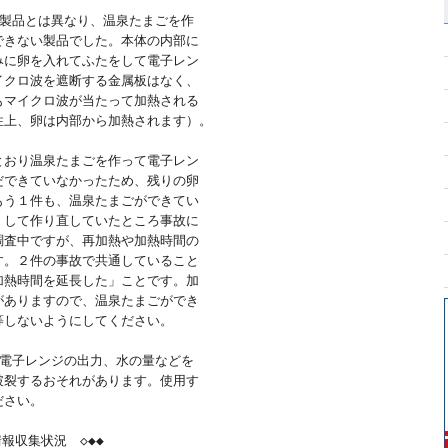
製品とは異なり、温泉たまごを作

きない製品でした。本体の内部に

に卵を入れてふたをして電子レン

クロ波を遮断する金属板はなく、

マイクロ波が当たって加熱される

上、卵は内部から加熱されます）。

おり温泉たまごを作って電子レン

できていなかったため、残りの卵

う１件も、温泉たまごができてい

して作り直していたところ事故に

査中ですが、再加熱や加熱時間の

。２件の事故で共通していること

熱時間を延長した」ことです。加

ありますので、温泉たまごができ

しないようにしてください。　

電子レンジの出力、水の量などを

裂するおそれがあります。使用す

さい。

収集状況　◇◆◆ 
