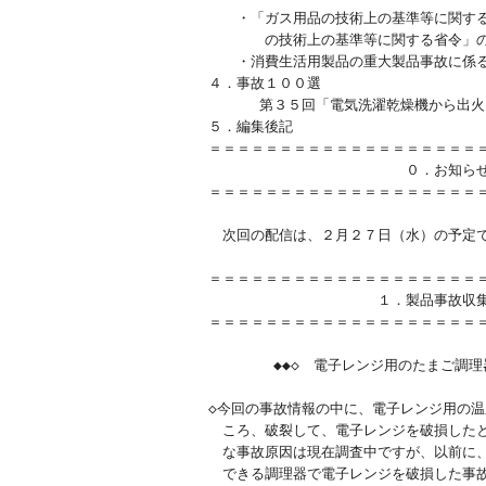
　　・「ガス用品の技術上の基準等に関する
　　　　の技術上の基準等に関する省令」の
　　・消費生活用製品の重大製品事故に係る
４．事故１００選

　　　 第３５回「電気洗濯乾燥機から出火
５．編集後記

＝＝＝＝＝＝＝＝＝＝＝＝＝＝＝＝＝＝＝＝
　　　　　　　　　　　　　　０．お知らせ
＝＝＝＝＝＝＝＝＝＝＝＝＝＝＝＝＝＝＝＝
　次回の配信は、２月２７日（水）の予定で
＝＝＝＝＝＝＝＝＝＝＝＝＝＝＝＝＝＝＝＝
　　　　　　　　　　　　１．製品事故収集
＝＝＝＝＝＝＝＝＝＝＝＝＝＝＝＝＝＝＝＝
　　　　 ◆◆◇　電子レンジ用のたまご調理器
◇今回の事故情報の中に、電子レンジ用の温
　ころ、破裂して、電子レンジを破損したと
　な事故原因は現在調査中ですが、以前に、
　できる調理器で電子レンジを破損した事故