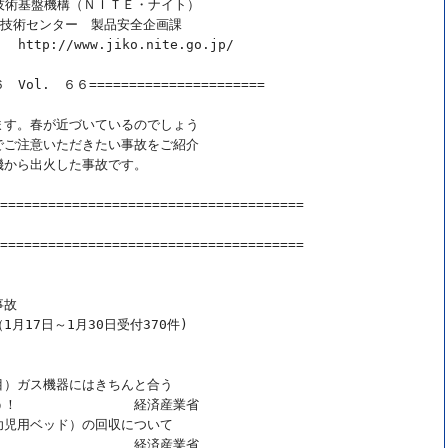
技術基盤機構（ＮＩＴＥ・ナイト）

祉技術センター　製品安全企画課

p://www.jiko.nite.go.jp/

Vol.　６６======================

す。春が近づいているのでしょう

ご注意いただきたい事故をご紹介

から出火した事故です。　

======================================



======================================

故

17日～1月30日受付370件)

）ガス機器にはきちんと合う

！　　　　　　　　　経済産業省

児用ベッド）の回収について

　　　　　　　　　　経済産業省
