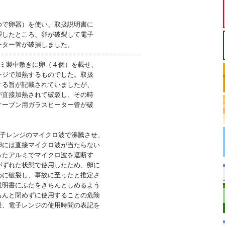
で卵器）を使い、取扱説明書に

したところ、卵が破裂して電子

ター管が破損しました。

-----------------------------------

ミ製中敷きに卵（４個）を載せ、

ジで加熱するものでした。取扱

る旨が記載されていましたが、

直接加熱されて破裂し、その時

ーブン用ガラスヒーター管が破

子レンジのマイクロ波で沸騰させ、

には直接マイクロ波が当たらない

たアルミでマイクロ波を遮断す

ずれた状態で使用したため、卵に

に破裂し、事故に至ったと推定さ

明書にふたをきちんとしめるよう

んと閉めずに使用することの危険

、電子レンジの使用時間の表記を
