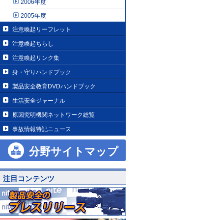
2006年度
2005年度
注意喚起リーフレット
注意喚起ちらし
注意喚起リンク集
身・守りハンドブック
製品安全教育DVDハンドブック
生活安全ジャーナル
原因究明機関ネットワーク総覧
事故情報特記ニュース
分野サイトマップ
注目コンテンツ