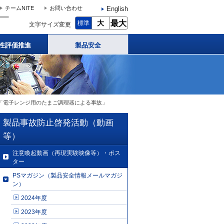
English
チームNITE
お問い合わせ
大
最大
標準
文字サイズ変更
性評価推進
製品安全
 6日号「電子レンジ用のたまご調理器による事故」
製品事故防止啓発活動（動画
等）
注意喚起動画（再現実験映像等）・ポス
ター
PSマガジン（製品安全情報メールマガジ
ン）
2024年度
2023年度