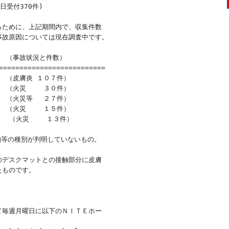
受付370件)

ために、上記期間内で、収集件数

故原因については現在調査中です。

　（事故状況と件数）

========================

　（皮膚炎 １０７件）

　（火災　　 ３０件）

　（火災等　 ２７件）

　（火災　　 １５件）

　 （火災　　 １３件）

油等の種別が判明していないもの。

デスクマットとの接触部分に皮膚

ものです。

毎週月曜日に以下のＮＩＴＥホー
