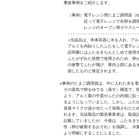
　事故事例をご紹介します。

　　（事例）電子レンジ用たまご調理器（ゆ
　　　　　　従って電子レンジで生卵を調理
　　　　　　レンジのオーブン用ガラスヒー
　　-----------------------------
　　→当該品は、本体容器に水を入れ、アル
　　アルミを内貼りしたふたをして電子レン
　　説明書にはふたをきちんとしめて使用す
　　ふたがずれた状態で使用されため、卵が
　　の衝撃でふたが飛び、庫内上部にあるオ
　　損したものと推定されます。

◇事例のたまご調理器は、中に入れた水を電
　その蒸気で卵をゆでる（蒸す）構造で、卵
　よう、アルミ製の中皿やふたの内側に貼っ
　るようになっていました。しかし、ふたが
　直接マイクロ波が当たって加熱されたため
　れます。当該製品の製造事業者は、取扱説
　記載していましたが、今後は、ふたをきち
　性（卵が破裂するおそれ）を強調し、水量
　より明確にすることにしました。
