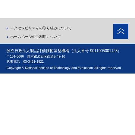
ペ
アクセシビリティの取り組みについて
ホームページのご利用について
独立行政法人製品評価技術基盤機構（法人番号 9011005001123）
〒151-0066 東京都渋谷区西原2-49-10
代表電話
03-3481-1921
Copyright © National Institute of Technology and Evaluation. All rights reserved.