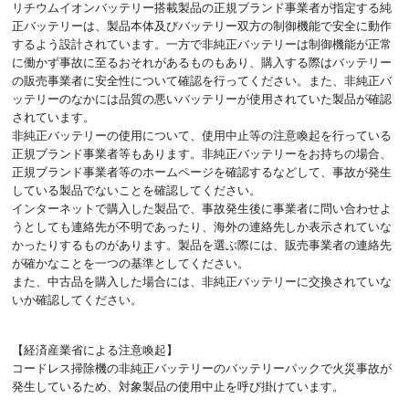
リチウムイオンバッテリー搭載製品の正規ブランド事業者が指定する純
正バッテリーは、製品本体及びバッテリー双方の制御機能で安全に動作
するよう設計されています。一方で非純正バッテリーは制御機能が正常
に働かず事故に至るおそれがあるものもあり、購入する際はバッテリー
の販売事業者に安全性について確認を行ってください。また、非純正バ
ッテリーのなかには品質の悪いバッテリーが使用されていた製品が確認
されています。
非純正バッテリーの使用について、使用中止等の注意喚起を行っている
正規ブランド事業者等もあります。非純正バッテリーをお持ちの場合、
正規ブランド事業者等のホームページを確認するなどして、事故が発生
している製品でないことを確認してください。
インターネットで購入した製品で、事故発生後に事業者に問い合わせよ
うとしても連絡先が不明であったり、海外の連絡先しか表示されていな
かったりするものがあります。製品を選ぶ際には、販売事業者の連絡先
が確かなことを一つの基準としてください。
また、中古品を購入した場合には、非純正バッテリーに交換されていな
いか確認してください。
【経済産業省による注意喚起】
コードレス掃除機の非純正バッテリーのバッテリーパックで火災事故が
発生しているため、対象製品の使用中止を呼び掛けています。