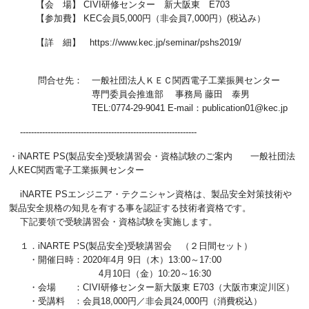
【会 場】 CIVI研修センター 新大阪東 E703
【参加費】 KEC会員5,000円（非会員7,000円）(税込み）
【詳 細】 https://www.kec.jp/seminar/pshs2019/
問合せ先： 一般社団法人ＫＥＣ関西電子工業振興センター
専門委員会推進部 事務局 藤田 泰男
TEL:0774-29-9041 E-mail：publication01@kec.jp
----------------------------------------------------------------
・iNARTE PS(製品安全)受験講習会・資格試験のご案内 一般社団法
人KEC関西電子工業振興センター
iNARTE PSエンジニア・テクニシャン資格は、製品安全対策技術や
製品安全規格の知見を有する事を認証する技術者資格です。
下記要領で受験講習会・資格試験を実施します。
１．iNARTE PS(製品安全)受験講習会 （２日間セット）
・開催日時：2020年4月 9日（木）13:00～17:00
4月10日（金）10:20～16:30
・会場 ：CIVI研修センター新大阪東 E703（大阪市東淀川区）
・受講料 ：会員18,000円／非会員24,000円（消費税込）