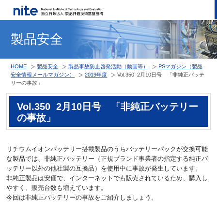
製品安全
HOME
製品安全
製品事故防止啓発活動（動画等）
PSマガジン（製品
安全情報メールマガジン）
2019年度
Vol.350 2月10日号 「非純正バッテ
リーの事故」
Vol.350 2月10日号 「非純正バッテリー
の事故」
リチウムイオンバッテリー搭載製品のうちバッテリーパックが交換可能
な製品では、非純正バッテリー（正規ブランド事業者の指定する純正バ
ッテリー以外の他社製の互換品）を使用中に事故が発生しています。
非純正製品は安価で、インターネットでも販売されているため、購入し
やすく、販売台数も増えています。
今回は非純正バッテリーの事故をご紹介しましょう。