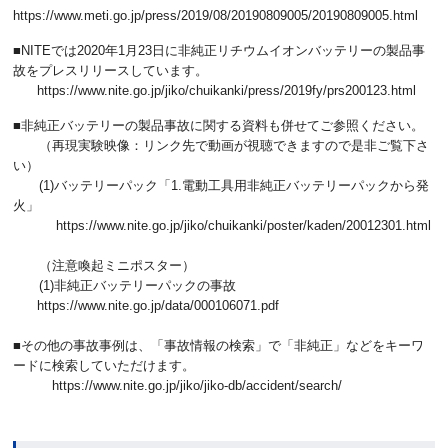
https://www.meti.go.jp/press/2019/08/20190809005/20190809005.html
■NITEでは2020年1月23日に非純正リチウムイオンバッテリーの製品事
故をプレスリリースしています。
https://www.nite.go.jp/jiko/chuikanki/press/2019fy/prs200123.html
■非純正バッテリーの製品事故に関する資料も併せてご参照ください。
（再現実験映像：リンク先で動画が視聴できますので是非ご覧下さ
い）
(1)バッテリーパック「1.電動工具用非純正バッテリーパックから発
火」
https://www.nite.go.jp/jiko/chuikanki/poster/kaden/20012301.html
（注意喚起ミニポスター）
(1)非純正バッテリーパックの事故
https://www.nite.go.jp/data/000106071.pdf
■その他の事故事例は、「事故情報の検索」で「非純正」などをキーワ
ードに検索していただけます。
https://www.nite.go.jp/jiko/jiko-db/accident/search/