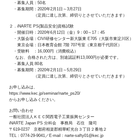
・募集人員：50名
・募集期間：2020年2月1日～3月27日
（定員に達し次第、締切りとさせていただきます）
２．iNARTE PS(製品安全)資格試験
・開催日時：2020年6月12日（金）9：00～17：45
・大阪会場：CIVI研修センター新大阪東 E705（大阪市東淀川区）
東京会場：日本教育会館 7階 707号室（東京都千代田区）
・受験料 ：16,000円（消費税込）
なお、合格された方は、別途認証料13,000円が必要です。
・募集人員:80名
・募集期間：2020年2月1日～5月29日
（定員に達し次第、締切りとさせていただきます）
お申し込みは、
https://www.kec.jp/seminar/narte_ps20/
からお申し込みください。
お問い合わせ
一般社団法人ＫＥＣ関西電子工業振興センター
iNARTE Japan PS 分科会 事務局 石住 隆司
〒619-0237 京都府相楽郡精華町光台３丁目２番地２
TEL：0774-29-9041／E-mail：narte-safty01@kec.jp