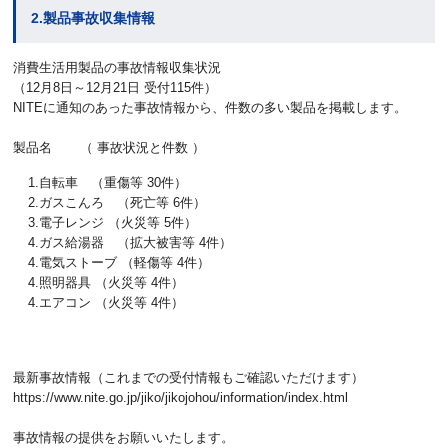
2.製品事故収集情報
消費生活用製品の事故情報収集状況
（12月8日～12月21日 受付115件）
NITEに通知のあった事故情報から、件数の多い製品を掲載します。
製品名 （ 事故状況と件数 ）
1.自転車 （重傷等 30件）
2.ガスこんろ （死亡等 6件）
3.電子レンジ （火災等 5件）
4.ガス給湯器 （拡大被害等 4件）
4.電気ストーブ （軽傷等 4件）
4.照明器具 （火災等 4件）
4.エアコン （火災等 4件）
最新事故情報（これまでの受付情報もご確認いただけます）
https://www.nite.go.jp/jiko/jikojohou/information/index.html
事故情報の提供をお願いいたします。