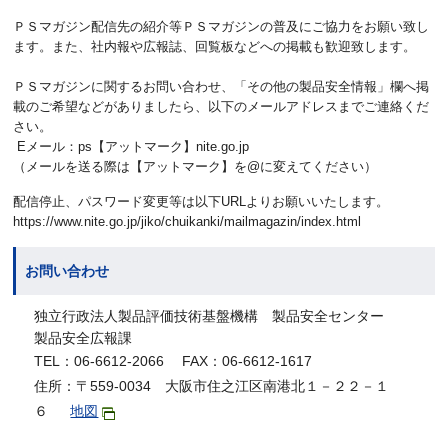
ＰＳマガジン配信先の紹介等ＰＳマガジンの普及にご協力をお願い致し
ます。また、社内報や広報誌、回覧板などへの掲載も歓迎致します。
ＰＳマガジンに関するお問い合わせ、「その他の製品安全情報」欄へ掲
載のご希望などがありましたら、以下のメールアドレスまでご連絡くだ
さい。
Eメール：ps【アットマーク】nite.go.jp
（メールを送る際は【アットマーク】を@に変えてください）
配信停止、パスワード変更等は以下URLよりお願いいたします。
https://www.nite.go.jp/jiko/chuikanki/mailmagazin/index.html
お問い合わせ
独立行政法人製品評価技術基盤機構 製品安全センター
製品安全広報課
TEL：06-6612-2066 FAX：06-6612-1617
住所：〒559-0034 大阪市住之江区南港北１－２２－１
６
地図