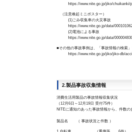
https://www.nite.go.jp/jiko/chuikanki/p
（注意喚起ミニポスター）
(1)ごみ収集車の火災事故
https://www.nite.go.jp/data/000101062
(2)電池による事故
https://www.nite.go.jp/data/000004830
■その他の事故事例は、「事故情報の検索
https://www.nite.go.jp/jiko/jiko-db/acci
2.製品事故収集情報
消費生活用製品の事故情報収集状況
（12月6日～12月19日 受付75件）
NITEに通知のあった事故情報から、件数
製品名 （ 事故状況と件数 ）
1.自転車 （重傷等 6件）