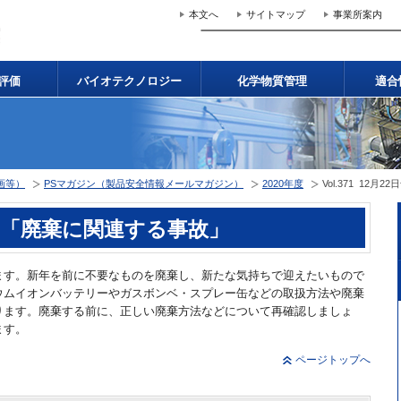
本文へ
サイトマップ
事業所案内
評価
バイオテクノロジー
化学物質管理
適合
画等）
PSマガジン（製品安全情報メールマガジン）
2020年度
Vol.371 12
2日号 「廃棄に関連する事故」
ます。新年を前に不要なものを廃棄し、新たな気持ちで迎えたいもので
ウムイオンバッテリーやガスボンベ・スプレー缶などの取扱方法や廃棄
ります。廃棄する前に、正しい廃棄方法などについて再確認しましょ
ます。
ページトップへ