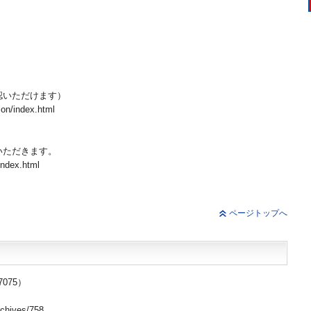
）
）
認いただけます）
tion/index.html
いただきます。
/index.html
ページトップへ
075）
hives/758