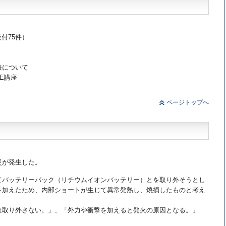
受付75件）
表について
E講座
ページトップへ
災が発生した。
てバッテリーパック（リチウムイオンバッテリー）とを取り外そうとし
を加えたため、内部ショートが生じて異常発熱し、焼損したものと考え
は取り外さない。」、「外力や衝撃を加えると発火の原因となる。」