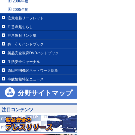
2006年度
2005年度
注意喚起リーフレット
注意喚起ちらし
注意喚起リンク集
身・守りハンドブック
製品安全教育DVDハンドブック
生活安全ジャーナル
原因究明機関ネットワーク総覧
事故情報特記ニュース
分野サイトマップ
注目コンテンツ