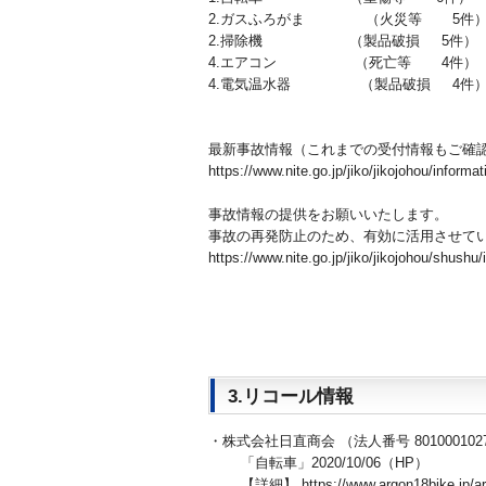
2.ガスふろがま （火災等 5件
2.掃除機 （製品破損 5件）
4.エアコン （死亡等 4件）
4.電気温水器 （製品破損 4件
最新事故情報（これまでの受付情報もご確
https://www.nite.go.jp/jiko/jikojohou/informa
事故情報の提供をお願いいたします。
事故の再発防止のため、有効に活用させて
https://www.nite.go.jp/jiko/jikojohou/shushu
3.リコール情報
・株式会社日直商会 （法人番号 8010001027
「自転車」2020/10/06（HP）
【詳細】 https://www.argon18bike.jp/arc