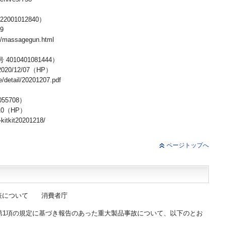
01012840）
9
massagegun.html
10401081444）
12/07（HP）
etail/20201207.pdf
55708）
0（HP）
itkit20201218/
ページトップへ
表について 消費者庁
第1項の規定に基づき報告のあった重大製品事故について、以下のとお