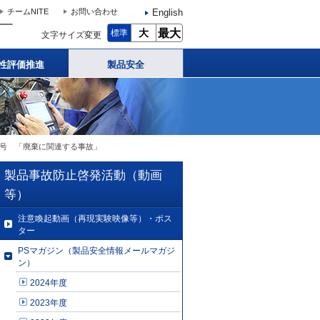
English
チームNITE
お問い合わせ
大
最大
標準
文字サイズ変更
性評価推進
製品安全
月22日号 「廃棄に関連する事故」
製品事故防止啓発活動（動画
等）
注意喚起動画（再現実験映像等）・ポス
ター
PSマガジン（製品安全情報メールマガジ
ン）
2024年度
2023年度