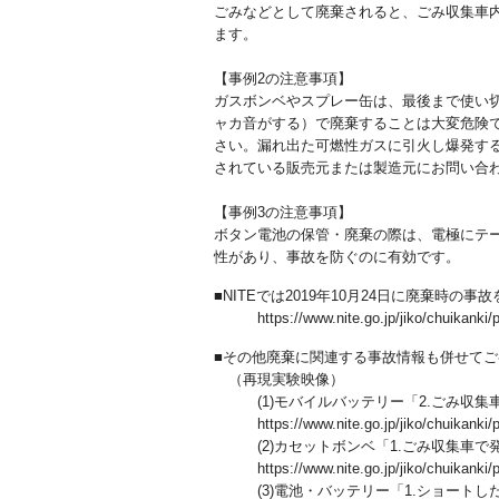
ごみなどとして廃棄されると、ごみ収集車
ます。
【事例2の注意事項】
ガスボンベやスプレー缶は、最後まで使い
ャカ音がする）で廃棄することは大変危険
さい。漏れ出た可燃性ガスに引火し爆発す
されている販売元または製造元にお問い合
【事例3の注意事項】
ボタン電池の保管・廃棄の際は、電極にテ
性があり、事故を防ぐのに有効です。
■NITEでは2019年10月24日に廃棄時の
https://www.nite.go.jp/jiko/chuikanki/p
■その他廃棄に関連する事故情報も併せて
（再現実験映像）
(1)モバイルバッテリー「2.ごみ収集
https://www.nite.go.jp/jiko/chuikanki/p
(2)カセットボンベ「1.ごみ収集車で
https://www.nite.go.jp/jiko/chuikanki/p
(3)電池・バッテリー「1.ショートし