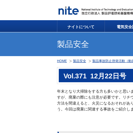
ナイトについて
電気安全
製品安全
HOME
製品安全
製品事故防止啓発活動（動
Vol.371 12月2
年末となり大掃除をする方も多いかと思い
すが、廃棄の際にも注意が必要です。リチ
方法を間違えると、火災になるおそれがあ
う。今回は廃棄に関連する事故をご紹介し