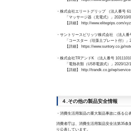
・株式会社エリートグリップ （法人番号 61220
「マッサージ器（充電式）」2020/10/0
【詳細】 http://www.elitegrips.com/xyz/
・サントリースピリッツ株式会社 （法人番号 40
「コースター（珪藻土プレート付）」2020/
【詳細】 https://www.suntory.co.jp/note/d
・株式会社TRアンドK （法人番号 10111010
「電熱衣類（USB電源式）」2020/12/1
【詳細】 http://trandk.co.jp/wp/service-k
４.その他の製品安全情報
・消費生活用製品の重大製品事故に係る公
消費者庁は、消費生活用製品安全法第35条
り公表しています。