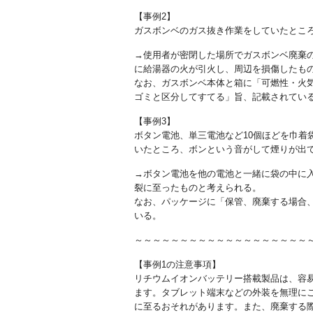
【事例2】
ガスボンベのガス抜き作業をしていたとこ
→使用者が密閉した場所でガスボンベ廃棄
に給湯器の火が引火し、周辺を損傷したも
なお、ガスボンベ本体と箱に「可燃性・火
ゴミと区分してすてる」旨、記載されてい
【事例3】
ボタン電池、単三電池など10個ほどを巾着
いたところ、ボンという音がして煙りが出
→ボタン電池を他の電池と一緒に袋の中に
裂に至ったものと考えられる。
なお、パッケージに「保管、廃棄する場合
いる。
～～～～～～～～～～～～～～～～～～～
【事例1の注意事項】
リチウムイオンバッテリー搭載製品は、容
ます。タブレット端末などの外装を無理に
に至るおそれがあります。また、廃棄する