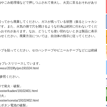
内やごみ処理場などで押しつぶされて発火し、火災に至るおそれがあり
切ってから廃棄してください。ガスが残っている状態（振るとシャカシ
です。また、火気の側で穴を開けるような行為は絶対に行わないでくだ
るおそれがあります。なお、どうしても使い切れないときは製品に表示
わせください。廃棄方法については、自治体の指示に従ってください。
ープを貼ってください。セロハンテープやビニールテープなどには絶縁
事故をプレスリリースしています。
ress/2019fy/prs191024.html
ご参照ください。
車で発火・破裂」
oster/kaden/19102401.html
発火」
oster/sonota/19102402.html
たボタン電池の破裂」