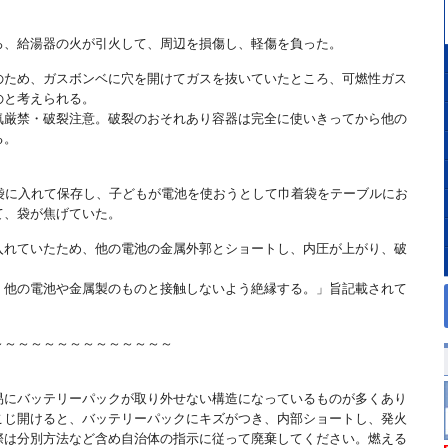
ろ、給湯器の火が引火して、周辺を損傷し、軽傷を負った。
のため、ガスボンベに穴を開けてガスを抜いていたところ、可燃性ガス
のと考えられる。
気厳禁・破裂注意。破裂のおそれあり容器は完全に使いきってから他の
る。
袋に入れて保存し、子どもが電池を使おうとして巾着袋をテーブルにお
て、袋が焦げていた。
入れていたため、他の電池の金属外郭とショートし、内圧が上がり、破
、他の電池や金属製のものと接触しないよう絶縁する。」旨記載されて
～～～～～～～～～～～～～～
易にバッテリーパックが取り外せない構造になっているものが多くあり
こじ開けると、バッテリーパックにキズがつき、内部ショートし、発火
際は分別方法など含め自治体の指示に従って廃棄してください。燃える