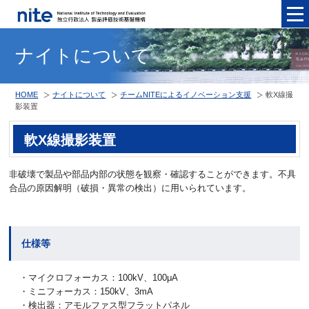
メニュ
ナイトについて
HOME
ナイトについて
チームNITEによるイノベーション支援
軟X線撮
影装置
軟X線撮影装置
非破壊で製品や部品内部の状態を観察・確認することができます。不具
合品の原因解明（破損・異常の検出）に用いられています。
仕様等
・マイクロフォーカス：100kV、100μA
・ミニフォーカス：150kV、3mA
・検出器：アモルファス型フラットパネル