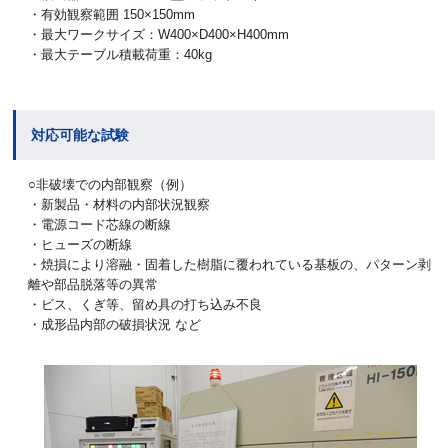
・有効観察範囲 150×150mm
・最大ワークサイズ：W400×D400×H400mm
・最大テーブル積載荷重：40kg
対応可能な試験
○非破壊での内部観察（例）
・新製品・材料の内部状況観察
・電源コード芯線の断線
・ヒューズの断線
・焼損により溶融・固着した樹脂に覆われている基板の、パターン剥
離や部品脱落等の異常
・ビス、くぎ等、留め具の打ち込み不良
・成形品内部の破損状況 など