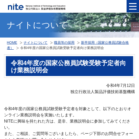
メニュ
ナイトについて
HOME
ナイトについて
職員等の採用
新卒採用（国家公務員試験合格
者）
令和4年度の国家公務員試験受験予定者向け業務説明会
令和4年度の国家公務員試験受験予定者向
け業務説明会
令和4年7月12日
独立行政法人製品評価技術基盤機構
令和4年度の国家公務員試験受験予定者を対象として、以下のとおりオ
ンライン業務説明会を実施いたします。
NITEに興味を持たれた方は、是非、業務説明会に参加してみてくださ
い。
また、ご相談、ご質問等ございましたら、ページ下部のお問合せフォー