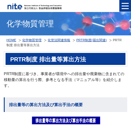
メニュ
化学物質管理
HOME
化学物質管理
化管法関連情報
PRTR制度(届出関連)
PRTR
制度 排出量等算出方法
PRTR制度 排出量等算出方法
PRTR制度に基づき、事業者が環境中への排出量や廃棄物に含まれての
移動量の算出を行う際、参考となる手法（マニュアル等）を紹介しま
す。
排出量等の算出方法及び算出手法の概要