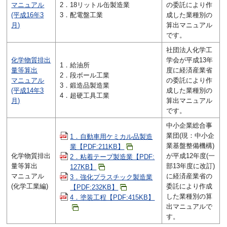
マニュアル
2．18リットル缶製造業
の委託により作
(平成16年3
3．配電盤工業
成した業種別の
月)
算出マニュアル
です。
社団法人化学工
化学物質排出
学会が平成13年
1．給油所
量等算出
度に経済産業省
2．段ボール工業
マニュアル
の委託により作
3．鍛造品製造業
(平成14年3
成した業種別の
4．超硬工具工業
月)
算出マニュアル
です。
中小企業総合事
業団(現：中小企
1．自動車用ケミカル品製造
業基盤整備機構)
業【PDF:211KB】
化学物質排出
が平成12年度(一
2．粘着テープ製造業【PDF:
量等算出
部13年度に改訂)
127KB】
マニュアル
に経済産業省の
3．強化プラスチック製造業
(化学工業編)
委託により作成
【PDF:232KB】
した業種別の算
4．塗装工程【PDF:415KB】
出マニュアルで
す。