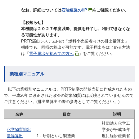
なお、詳細については
石油連盟のHP
をご確認ください。
【お知らせ】
本機能は２０２７年度以降、提供を終了し、利用できなくな
る可能性があります。
PRTR届出システム内の「燃料小売業者向けの排出量算出」
機能でも、同様の算出が可能です。電子届出をはじめる方法
は「
電子届出が初めての方へ
」をご覧ください。
業種別マニュアル
以下の業種別マニュアルは、PRTR制度の開始当初に作成されたもの
で、平成20年に改正された政令の対象物質には反映されていませんので
ご注意ください。(排出量算出の際の参考としてご覧ください。)
名称
目次
説明
社団法人化学工
化学物質排出
学会が平成15年
量等算出
1．研削といし製造業
度に経済産業省