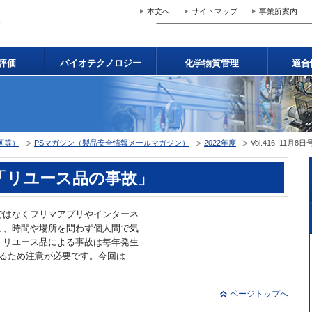
本文へ
サイトマップ
事業所案内
評価
バイオテクノロジー
化学物質管理
適合
画等）
PSマガジン（製品安全情報メールマガジン）
2022年度
Vol.416 11
日号 「リユース品の事故」
ではなくフリマアプリやインターネ
し、時間や場所を問わず個人間で気
、リユース品による事故は毎年発生
いるため注意が必要です。今回は
ページトップへ