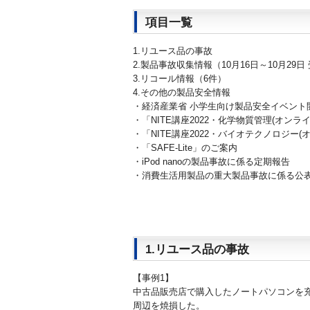
項目一覧
1.リユース品の事故
2.製品事故収集情報（10月16日～10月29日 
3.リコール情報（6件）
4.その他の製品安全情報
・経済産業省 小学生向け製品安全イベント
・「NITE講座2022・化学物質管理(オン
・「NITE講座2022・バイオテクノロジー
・「SAFE-Lite」のご案内
・iPod nanoの製品事故に係る定期報告
・消費生活用製品の重大製品事故に係る公
1.リユース品の事故
【事例1】
中古品販売店で購入したノートパソコンを
周辺を焼損した。