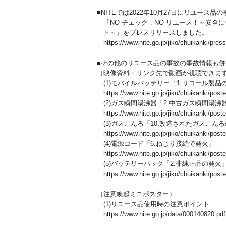
■NITEでは2022年10月27日にリユース
『NO チェック，NO リユース！～安全
ト～』をプレスリリースしました。
https://www.nite.go.jp/jiko/chuikanki/pre
■その他のリユース品の事故の事故情報も
（映像資料：リンク先で動画が視聴できま
(1)モバイルバッテリー「1.リコール製
https://www.nite.go.jp/jiko/chuikanki/post
(2)ガス瞬間湯沸器「2.中古ガス瞬間湯
https://www.nite.go.jp/jiko/chuikanki/pos
(3)ガスこんろ「10.改造されたガスこん
https://www.nite.go.jp/jiko/chuikanki/pos
(4)電源コード「6.ねじり接続で発火」
https://www.nite.go.jp/jiko/chuikanki/post
(5)バッテリーパック「2.非純正品の発火
https://www.nite.go.jp/jiko/chuikanki/post
（注意喚起ミニポスター）
(1)リユース品使用時の注意ポイント
https://www.nite.go.jp/data/000140820.pdf