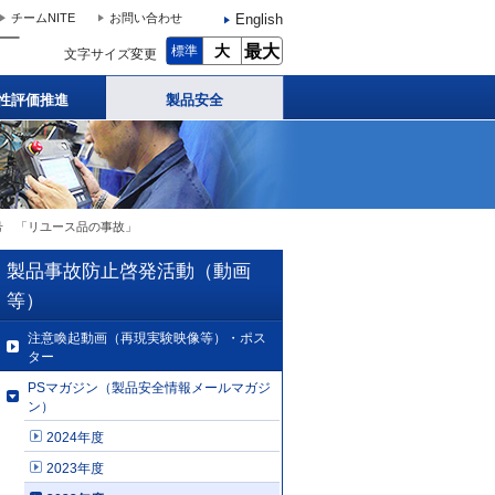
English
チームNITE
お問い合わせ
大
最大
標準
文字サイズ変更
性評価推進
製品安全
月8日号 「リユース品の事故」
製品事故防止啓発活動（動画
等）
注意喚起動画（再現実験映像等）・ポス
ター
PSマガジン（製品安全情報メールマガジ
ン）
2024年度
2023年度