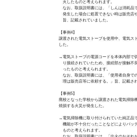
火したものと考えられます。
なお、取扱説明書には、「しんは消耗品で
発生した場合に処置できない時は販売店や
旨、記載されていました。
【事例4】
譲渡された電気ストーブを使用中、電気ス
した。
→電気ストーブの電源コードを本体内部で
り接続されていたため、接続部が接触不良
ったものと考えられます。
なお、取扱説明書には、「使用者自身での
理は販売店等に依頼する。」旨、記載さ
【事例5】
廃校となった学校から譲渡された電気掃除
焼損する火災が発生した。
→電気掃除機に取り付けられていた純正品
機能が不十分だったことなどによりバッテ
ものと考えられます。
なお、取扱説明書には、「出火のおそれが