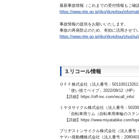
最新事故情報（これまでの受付情報もご確
https://www.nite.go.jp/jiko/jikojohou/informa
事故情報の提供をお願いいたします。
事故の再発防止のため、有効に活用させて
https://www.nite.go.jp/jiko/jikojohou/shushu
3.リコール情報
ＯＦＦ株式会社（法人番号：501100113261
「使い捨てベイプ」2022/09/12（HP）
【詳細】https://off-inc.com/recall_info/
ミヤタサイクル株式会社（法人番号：5020001
「自転車用リム（自転車用車輪のステンレス製
【詳細】https://www.miyatabike.com/topic
ブリヂストンサイクル株式会社（法人番号：903
ヤマハ発動機株式会社（法人番号：20804010