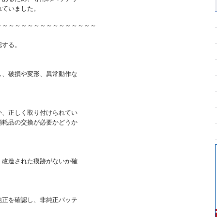
れていました。
～～～～～～～～～～～～～～～～
認する。
し、破損や変形、異常動作な
。
か、正しく取り付けられてい
消耗品の交換が必要かどうか
・改造された痕跡がないか確
純正を確認し、非純正バッテ