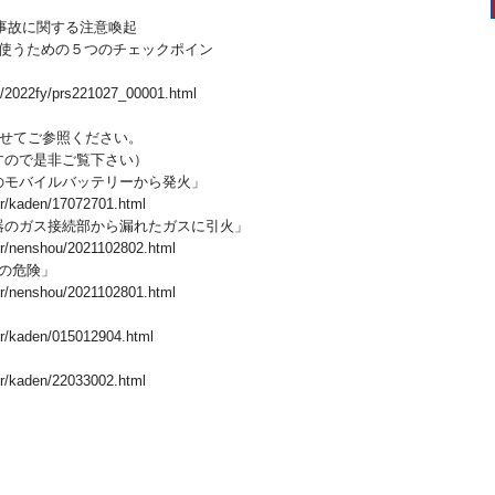
品の事故に関する注意喚起
に使うための５つのチェックポイン
ss/2022fy/prs221027_00001.html
併せてご参照ください。
すので是非ご覧下さい）
品のモバイルバッテリーから発火」
er/kaden/17072701.html
沸器のガス接続部から漏れたガスに引火」
ter/nenshou/2021102802.html
ろの危険」
ter/nenshou/2021102801.html
er/kaden/015012904.html
」
er/kaden/22033002.html