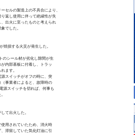
リーセルの製造上の不具合により、
り返し使用に伴って絶縁性が失
、出火に至ったものと考えられ
対象でした。
器が焼損する火災が発生した。
ートのシール材が劣化し隙間が生
が内部基板に付着し、トラッ
られます。
源スイッチがオフの時に、突
（事業者によると、故障時の
電源スイッチを切れば、何事も
た。
がして出火した。
で使用されていたため、消火時
、滞留していた気化灯油に引