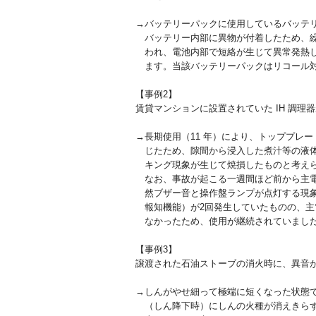
→バッテリーパックに使用しているバッテ
バッテリー内部に異物が付着したため、繰
われ、電池内部で短絡が生じて異常発熱し
ます。当該バッテリーパックはリコール
【事例2】
賃貸マンションに設置されていた IH 調理
→長期使用（11 年）により、トッププレ
じたため、隙間から浸入した煮汁等の液体
キング現象が生じて焼損したものと考え
なお、事故が起こる一週間ほど前から主電
然ブザー音と操作盤ランプが点灯する現象
報知機能）が2回発生していたものの、主
なかったため、使用が継続されていまし
【事例3】
譲渡された石油ストーブの消火時に、異音
→しんがやせ細って極端に短くなった状態
（しん降下時）にしんの火種が消えきらず