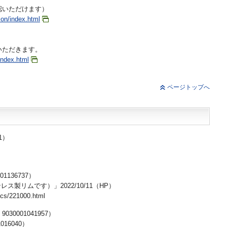
認いただけます）
tion/index.html
いただきます。
/index.html
ページトップへ
1）
136737）
リムです）」2022/10/11（HP）
s/221000.html
0001041957）
16040）