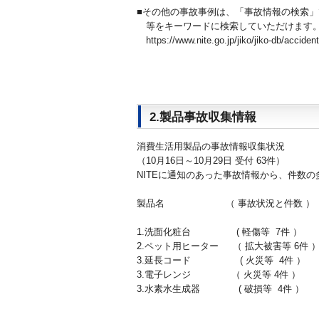
■その他の事故事例は、「事故情報の検索
等をキーワードに検索していただけます
https://www.nite.go.jp/jiko/jiko-db/acciden
2.製品事故収集情報
消費生活用製品の事故情報収集状況
（10月16日～10月29日 受付 63件）
NITEに通知のあった事故情報から、件数
製品名 （ 事故状況と件数 ）
1.洗面化粧台 ( 軽傷等 7件 ）
2.ペット用ヒーター （ 拡大被害等 6件 
3.延長コード ( 火災等 4件 ）
3.電子レンジ （ 火災等 4件 ）
3.水素水生成器 ( 破損等 4件 ）