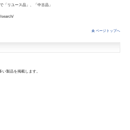
」で「リユース品」、「中古品」
。
t/search/
ページトップへ
の多い製品を掲載します。
）