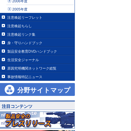
2006年度
2005年度
注意喚起リーフレット
注意喚起ちらし
注意喚起リンク集
身・守りハンドブック
製品安全教育DVDハンドブック
生活安全ジャーナル
原因究明機関ネットワーク総覧
事故情報特記ニュース
分野サイトマップ
注目コンテンツ