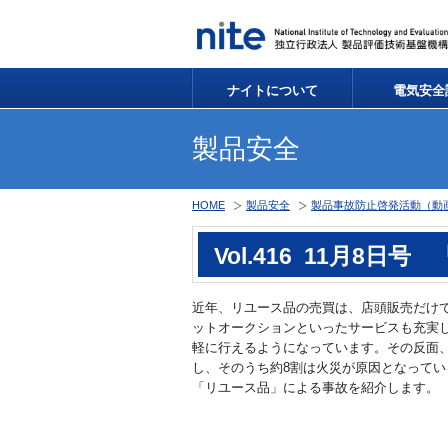
ナイトについて
電気安全
製品安全
HOME
製品安全
製品事故防止啓発活動（動
Vol.416 11月8
近年、リユース品の売買は、店頭販売だけ
ットオークションといったサービスも充実
軽に行えるようになっています。その反面
し、そのうち約8割は火災が原因となって
「リユース品」による事故を紹介します。