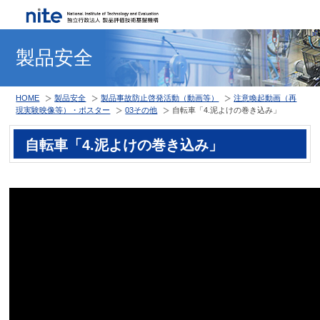
製品安全
HOME
製品安全
製品事故防止啓発活動（動画等）
注意喚起動画（再
現実験映像等）・ポスター
03その他
自転車「4.泥よけの巻き込み」
自転車「4.泥よけの巻き込み」