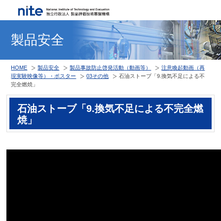
製品安全
HOME
製品安全
製品事故防止啓発活動（動画等）
注意喚起動画（再
現実験映像等）・ポスター
03その他
石油ストーブ「9.換気不足による不
完全燃焼」
石油ストーブ「9.換気不足による不完全燃
焼」