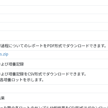
の培養データ取得過程についてのレポートをPDF形式でダウンロードできます
s.zip
の制御および培養記録
培養槽の制御および培養記録をCSV形式でダウンロードできます。
csvは、各培養ロットを示します。
結果
の5L培養を9回行った際の各ロットのサンプル分析結果をCSV形式でダウン