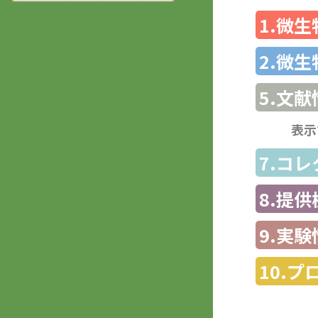
1.微
2.微
5.文献
表示
7.コ
8.提
9.実験
10.