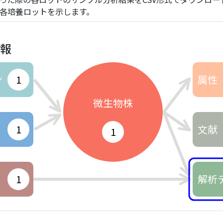
csvは、各培養ロットを示します。
情報
ン
1
属性
微生物株
1
文献
1
1
解析