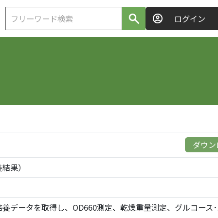
ログイン
ダウンロ
L培養結果）
の5L培養槽での培養データを取得し、OD660測定、乾燥重量測定、グルコ