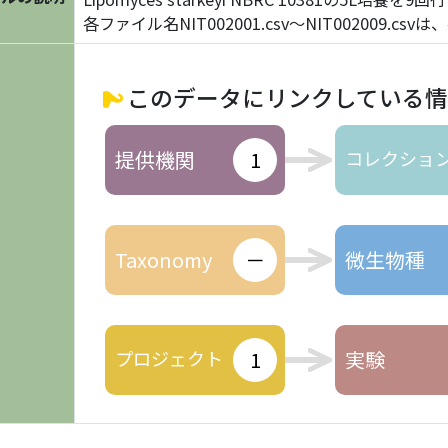
各ファイル名NIT002001.csv～NIT002009.
このデータにリンクしている
提供機関
1
コレクショ
Taxonomy
－
微生物種
プロジェクト
1
実験