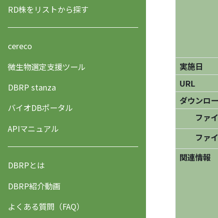
RD株をリストから探す
cereco
実施日
微生物選定支援ツール
URL
DBRP stanza
ダウンロ
バイオDBポータル
ファイ
APIマニュアル
ファイ
関連情報
DBRPとは
DBRP紹介動画
よくある質問（FAQ）