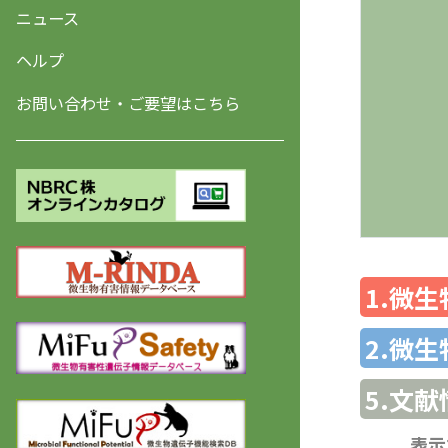
ニュース
ヘルプ
お問い合わせ・ご要望はこちら
1.微
2.微
5.文献
表示