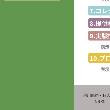
7.コ
8.提
9.実験
表示
10.
表示
利用規約・個
NBRC