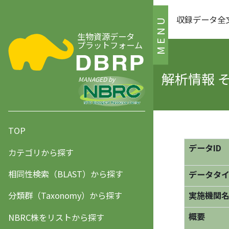
収録データ全
MENU
生物資源データ
プラットフォーム
解析情報 
MANAGED by
TOP
データID
カテゴリから探す
相同性検索（BLAST）から探す
データタ
分類群（Taxonomy）から探す
実施機関
概要
NBRC株をリストから探す