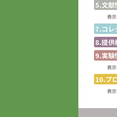
5.文献
表示
7.コ
8.提
9.実験
表示
10.
表示