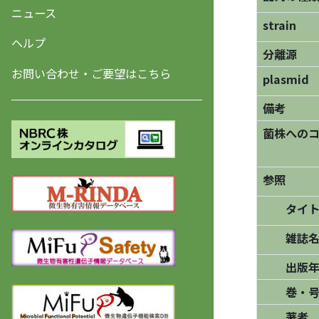
ニュース
strain
ヘルプ
分離源
お問い合わせ・ご要望はこちら
plasmid
備考
菌株への
参照
タイト
雑誌名/
出版年
巻・号
著者