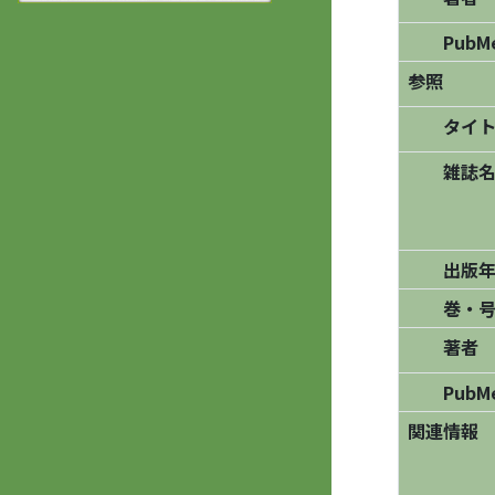
PubM
参照
タイト
雑誌名/
出版年
巻・号
著者
PubM
関連情報