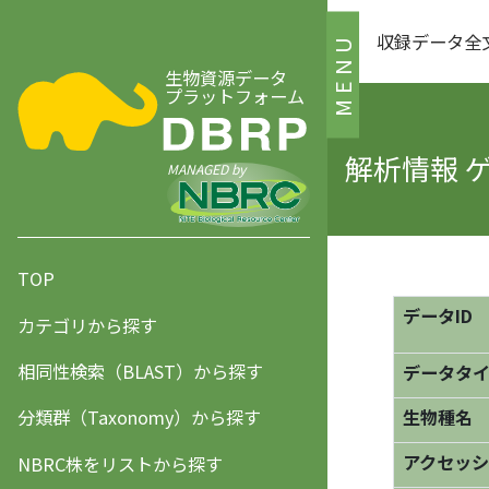
収録データ全
MENU
生物資源データ
プラットフォーム
解析情報 
MANAGED by
TOP
データID
カテゴリから探す
相同性検索（BLAST）から探す
データタ
分類群（Taxonomy）から探す
生物種名
アクセッシ
NBRC株をリストから探す