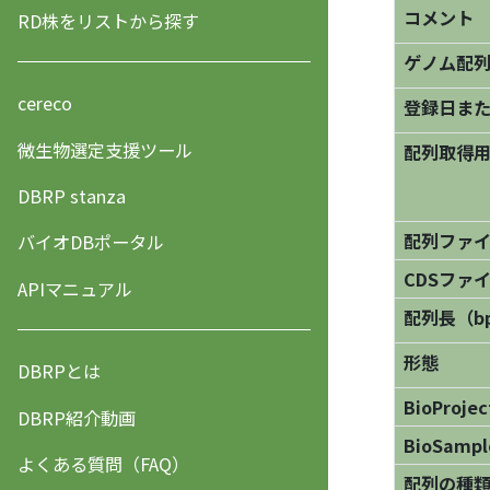
コメント
RD株をリストから探す
ゲノム配
cereco
登録日ま
微生物選定支援ツール
配列取得用
DBRP stanza
配列ファ
バイオDBポータル
CDSファ
APIマニュアル
配列長（b
形態
DBRPとは
BioProjec
DBRP紹介動画
BioSampl
よくある質問（FAQ）
配列の種