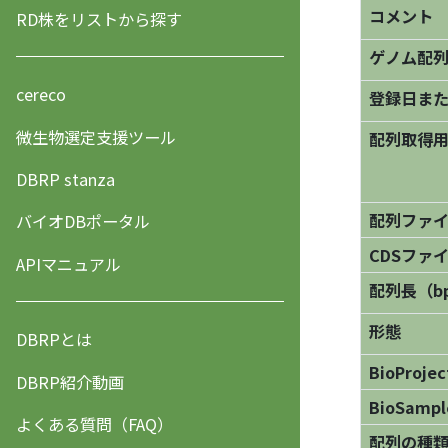
コメント
RD株をリストから探す
ゲノム配
cereco
登録日ま
微生物選定支援ツール
配列取得用
DBRP stanza
配列ファ
バイオDBポータル
CDSファ
APIマニュアル
配列長（b
形態
DBRPとは
BioProjec
DBRP紹介動画
BioSampl
よくある質問（FAQ）
配列の種