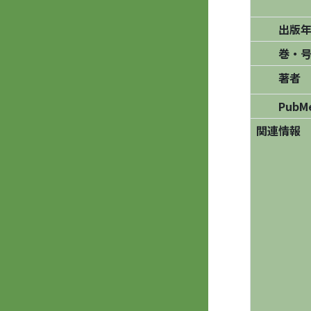
出版年
巻・号
著者
PubM
関連情報