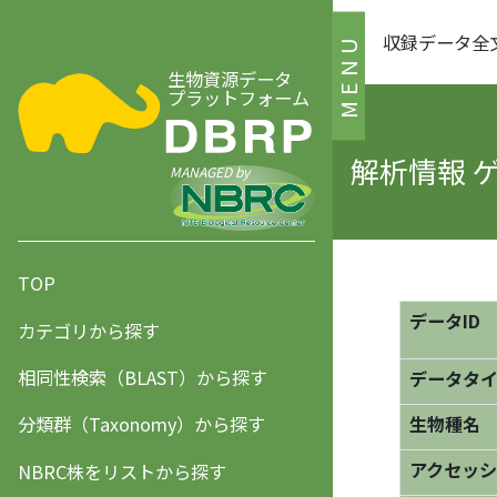
収録データ全
MENU
生物資源データ
プラットフォーム
解析情報 
MANAGED by
TOP
データID
カテゴリから探す
相同性検索（BLAST）から探す
データタ
分類群（Taxonomy）から探す
生物種名
アクセッシ
NBRC株をリストから探す