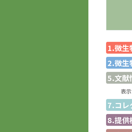
1.微
2.微
5.文献
表示
7.コ
8.提