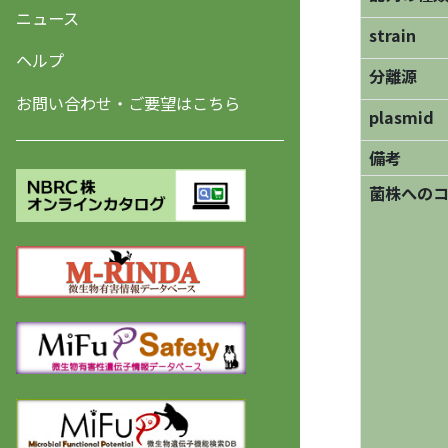
ニュース
strain
ヘルプ
分離源
お問い合わせ・ご要望はこちら
plasmid
備考
菌株への