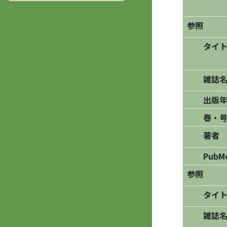
参照
タイト
雑誌名/
出版年
巻・号
著者
PubM
参照
タイト
雑誌名/