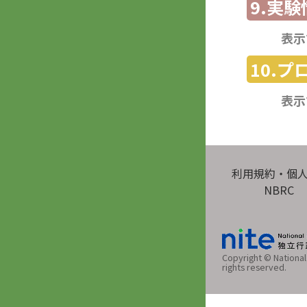
9.実験
表示
10.
表示
利用規約・個
NBRC
Copyright © National 
rights reserved.