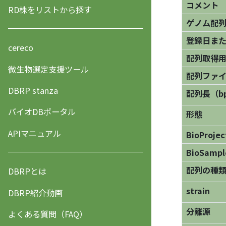
コメント
RD株をリストから探す
ゲノム配
登録日ま
cereco
配列取得用
微生物選定支援ツール
配列ファ
DBRP stanza
配列長（b
バイオDBポータル
形態
APIマニュアル
BioProjec
BioSampl
配列の種
DBRPとは
strain
DBRP紹介動画
分離源
よくある質問（FAQ）