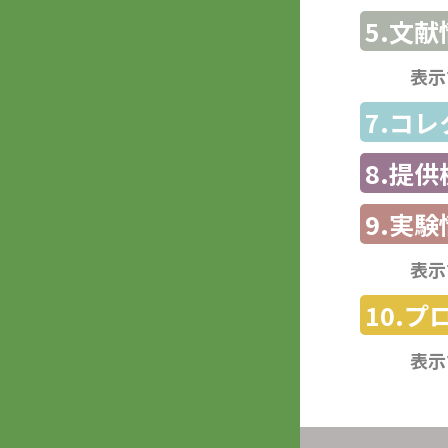
5.文献
表示
7.コ
8.提
9.実験
表示
10.
表示