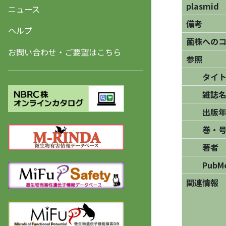
plasmid
ニュース
備考
ヘルプ
菌株への
お問い合わせ・ご要望はこちら
参照
タイト
雑誌名/
出版年
巻・号
著者
PubM
関連情報