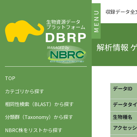
収録データ全
MENU
生物資源データ
プラットフォーム
解析情報 
MANAGED by
TOP
データID
カテゴリから探す
相同性検索（BLAST）から探す
データタ
分類群（Taxonomy）から探す
生物種名
アクセッシ
NBRC株をリストから探す