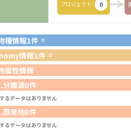
プロジェクト
0
生物種情報
1件
xonomy情報
1件
生物属性情報
1.分離源
0件
するデータはありません
2.原産地
0件
するデータはありません