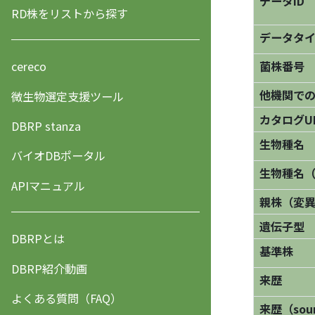
データID
RD株をリストから探す
データタ
菌株番号
cereco
他機関で
微生物選定支援ツール
カタログU
DBRP stanza
生物種名
バイオDBポータル
生物種名
APIマニュアル
親株（変
遺伝子型
DBRPとは
基準株
DBRP紹介動画
来歴
よくある質問（FAQ）
来歴（sourc