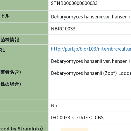
STNB0000000000033
イトル
Debaryomyces hansenii var. hans
NBRC 0033
の菌株情報
http://purl.jp/bio/103/nite/nbrc/cul
RL
Debaryomyces hansenii var. hansenii
（著者名含）
Debaryomyces hansenii (Zopf) Lodder
異株の場合）
No
IFO 0033 <- GRIF <- CBS
ed by StrainInfo）