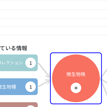
ている情報
コレクション
1
微生物株
微生物種
1
＊