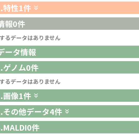
3.特性
1件
情報
0件
するデータはありません
析データ情報
1.ゲノム
0件
するデータはありません
2.画像
1件
-3.その他データ
4件
4.MALDI
0件