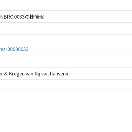
enii NBRC 0033の株情報
tures/00000033
 & Kreger-van Rij var. hansenii