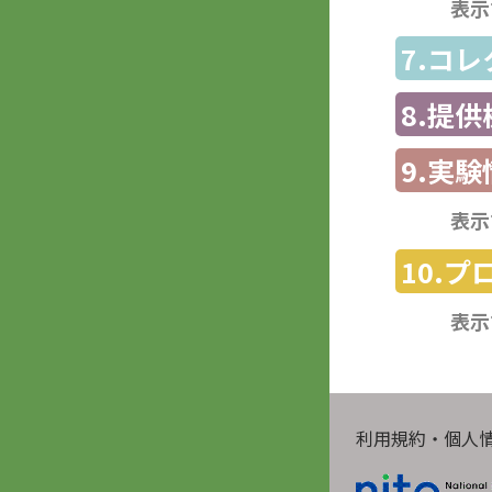
表示
7.コ
8.提
9.実験
表示
10.
表示
利用規約・個人