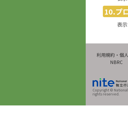
10.
表示
利用規約・個
NBRC
Copyright © National 
rights reserved.