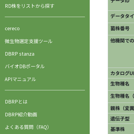
データID
RD株をリストから探す
データタ
菌株番号
cereco
他機関で
微生物選定支援ツール
DBRP stanza
バイオDBポータル
カタログU
APIマニュアル
生物種名
生物種名
DBRPとは
親株（変
DBRP紹介動画
遺伝子型
よくある質問（FAQ）
基準株