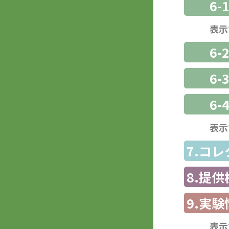
6-
表示
6-
6
6-
表示
7.コ
8.提
9.実験
表示