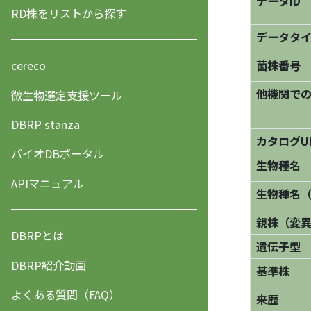
データID
RD株をリストから探す
データタ
菌株番号
cereco
他機関で
微生物選定支援ツール
DBRP stanza
カタログU
バイオDBポータル
生物種名
APIマニュアル
生物種名
親株（変
DBRPとは
遺伝子型
DBRP紹介動画
基準株
よくある質問（FAQ）
来歴