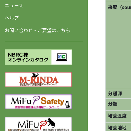
ニュース
来歴（sourc
ヘルプ
お問い合わせ・ご要望はこちら
分離源
分類
培養温度
培養培地