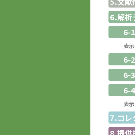
5.文献
6.解
6-
表示
6-
6
6-
表示
7.コ
8.提