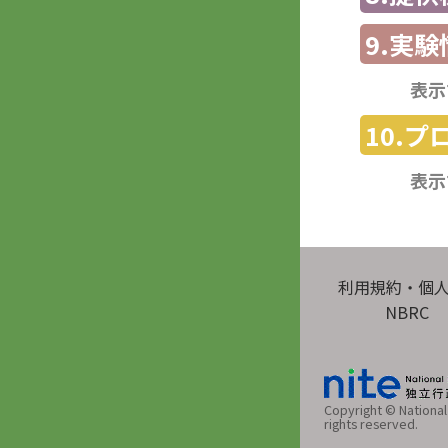
9.実験
表示
10.
表示
利用規約・個
NBRC
Copyright © National 
rights reserved.