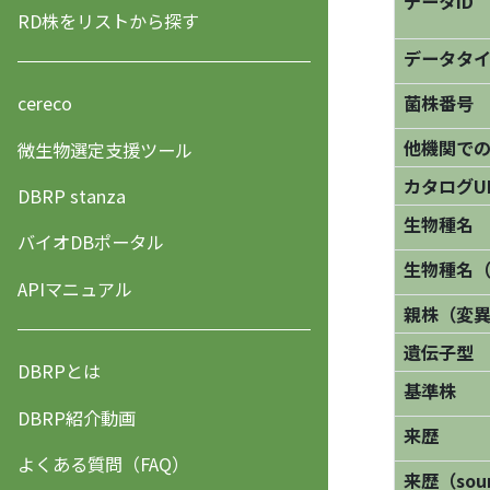
データID
RD株をリストから探す
データタ
菌株番号
cereco
他機関で
微生物選定支援ツール
カタログU
DBRP stanza
生物種名
バイオDBポータル
生物種名
APIマニュアル
親株（変
遺伝子型
DBRPとは
基準株
DBRP紹介動画
来歴
よくある質問（FAQ）
来歴（sourc