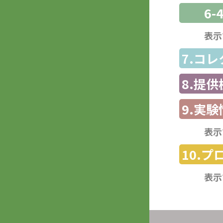
6-
表示
7.コ
8.提
9.実験
表示
10.
表示