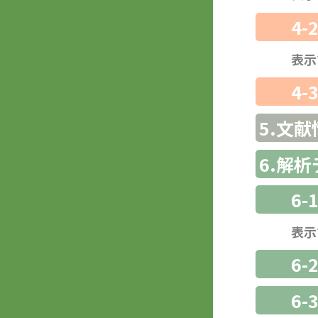
4-
表示
4-
5.文献
6.解
6-
表示
6-
6