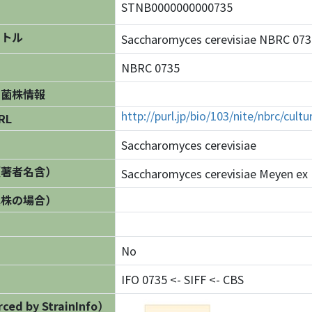
STNB0000000000735
イトル
Saccharomyces cerevisiae NBRC 
NBRC 0735
の菌株情報
http://purl.jp/bio/103/nite/nbrc/cul
RL
Saccharomyces cerevisiae
（著者名含）
Saccharomyces cerevisiae Meyen ex 
異株の場合）
No
IFO 0735 <- SIFF <- CBS
ed by StrainInfo）