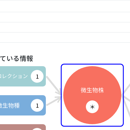
ている情報
コレクション
1
微生物株
微生物種
1
＊