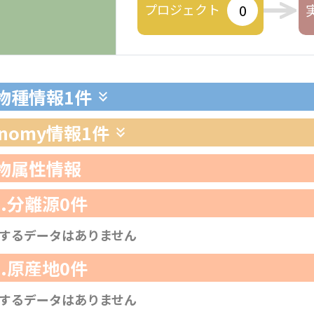
プロジェクト
0
生物種情報
1件
xonomy情報
1件
生物属性情報
1.分離源
0件
するデータはありません
2.原産地
0件
するデータはありません