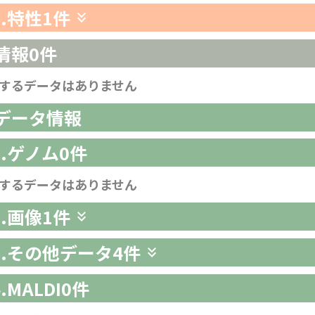
3.特性
1件
情報
0件
するデータはありません
析データ情報
1.ゲノム
0件
するデータはありません
2.画像
1件
-3.その他データ
4件
4.MALDI
0件