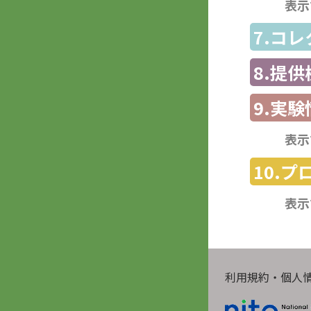
表示
7.コ
8.提
9.実験
表示
10.
表示
利用規約・個人