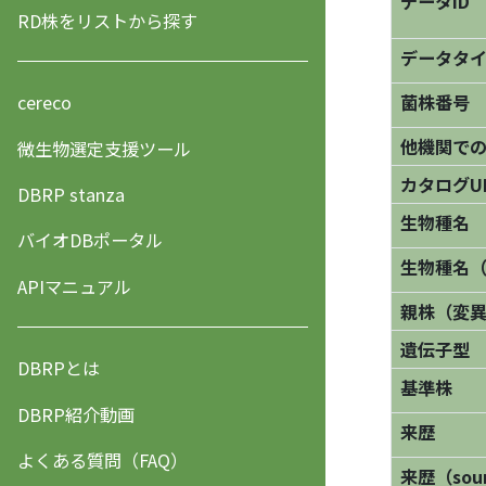
データID
RD株をリストから探す
データタ
菌株番号
cereco
他機関で
微生物選定支援ツール
カタログU
DBRP stanza
生物種名
バイオDBポータル
生物種名
APIマニュアル
親株（変
遺伝子型
DBRPとは
基準株
DBRP紹介動画
来歴
よくある質問（FAQ）
来歴（sourc