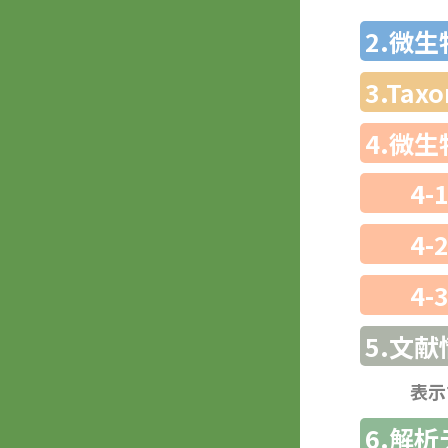
2.微
3.Ta
4.微
4-
4-
4-
5.文献
表示
6.解