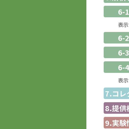
6-
表示
6-
6
6-
表示
7.コ
8.提
9.実験