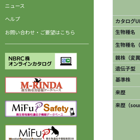
ニュース
ヘルプ
カタログU
生物種名
お問い合わせ・ご要望はこちら
生物種名
親株（変
遺伝子型
基準株
来歴
来歴（sourc