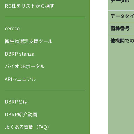
データID
RD株をリストから探す
データタ
菌株番号
cereco
他機関で
微生物選定支援ツール
DBRP stanza
バイオDBポータル
APIマニュアル
DBRPとは
DBRP紹介動画
よくある質問（FAQ）