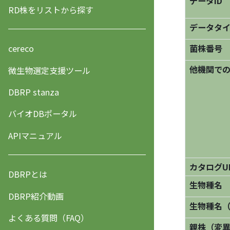
データID
RD株をリストから探す
データタ
菌株番号
cereco
他機関で
微生物選定支援ツール
DBRP stanza
バイオDBポータル
APIマニュアル
カタログU
DBRPとは
生物種名
DBRP紹介動画
生物種名
よくある質問（FAQ）
親株（変