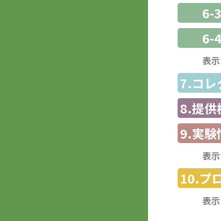
6
6-
表示
7.コ
8.提
9.実験
表示
10.
表示