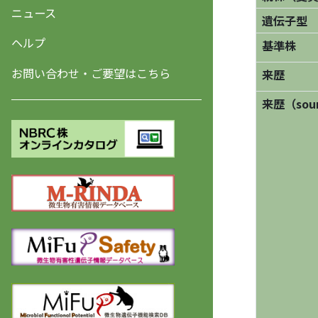
ニュース
遺伝子型
ヘルプ
基準株
お問い合わせ・ご要望はこちら
来歴
来歴（sourc