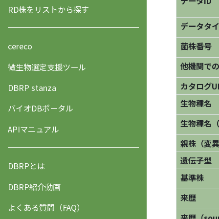
データID
RD株をリストから探す
データタ
菌株番号
cereco
他機関で
微生物選定支援ツール
カタログU
DBRP stanza
生物種名
バイオDBポータル
生物種名
APIマニュアル
親株（変
遺伝子型
DBRPとは
基準株
DBRP紹介動画
来歴
よくある質問（FAQ）
来歴（sourc