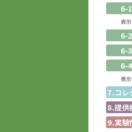
6-
表示
6-
6
6-
表示
7.コ
8.提
9.実験