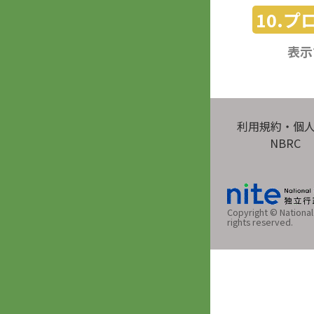
10.
表示
利用規約・個
NBRC
Copyright © National 
rights reserved.