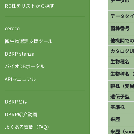
データID
RD株をリストから探す
データタ
菌株番号
cereco
他機関で
微生物選定支援ツール
カタログU
DBRP stanza
生物種名
バイオDBポータル
生物種名
APIマニュアル
親株（変
遺伝子型
DBRPとは
基準株
DBRP紹介動画
来歴
よくある質問（FAQ）
来歴（sourc