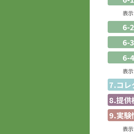
表示
6-
6
6-
表示
7.コ
8.提
9.実験
表示