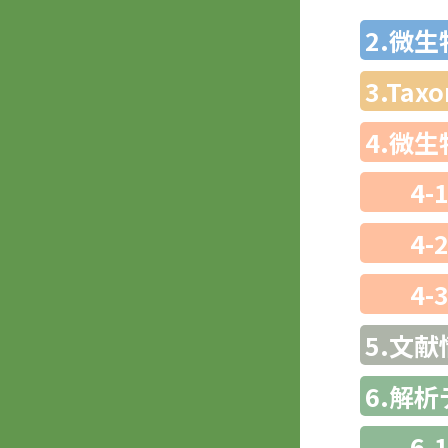
2.微
3.Ta
4.微
4-
4-
4-
5.文献
6.解
6-