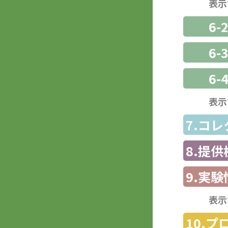
表示
6-
6
6-
表示
7.コ
8.提
9.実験
表示
10.