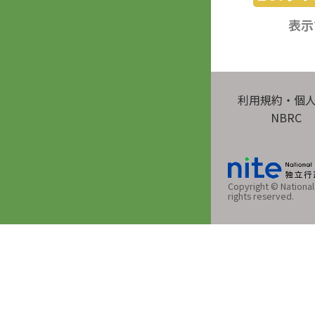
表示
利用規約・個
NBRC
Copyright © National 
rights reserved.