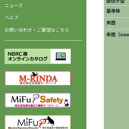
遺伝子型
ニュース
基準株
ヘルプ
来歴
お問い合わせ・ご要望はこちら
来歴（sourc