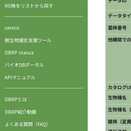
データID
RD株をリストから探す
データタ
菌株番号
cereco
他機関で
微生物選定支援ツール
DBRP stanza
バイオDBポータル
APIマニュアル
カタログU
生物種名
DBRPとは
生物種名
DBRP紹介動画
親株（変
よくある質問（FAQ）