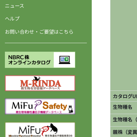
ニュース
ヘルプ
お問い合わせ・ご要望はこちら
カタログU
生物種名
生物種名
親株（変