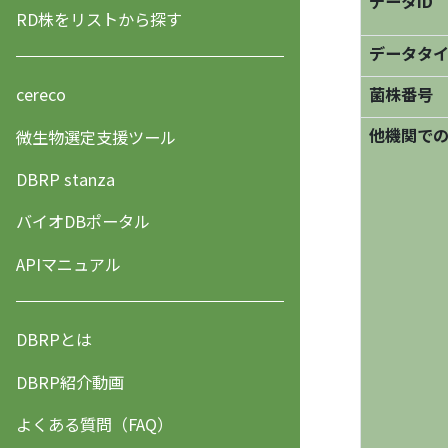
データID
RD株をリストから探す
データタ
菌株番号
cereco
他機関で
微生物選定支援ツール
DBRP stanza
バイオDBポータル
APIマニュアル
DBRPとは
DBRP紹介動画
よくある質問（FAQ）