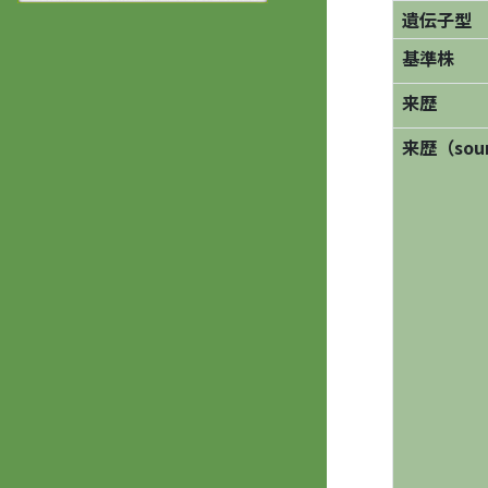
遺伝子型
基準株
来歴
来歴（sourc