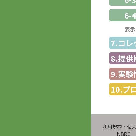
6-
表示
7.コ
8.提
9.実験
10.
利用規約・個
NBRC