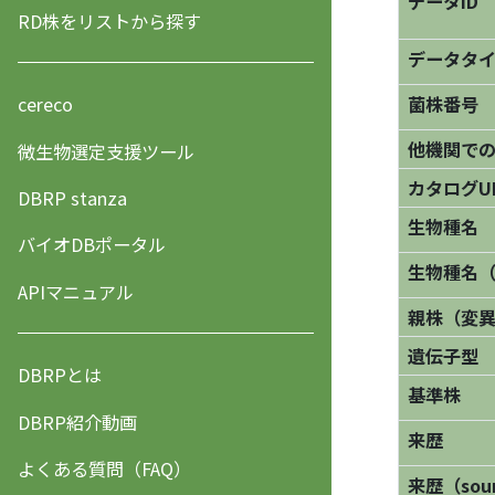
データID
RD株をリストから探す
データタ
菌株番号
cereco
他機関で
微生物選定支援ツール
カタログU
DBRP stanza
生物種名
バイオDBポータル
生物種名
APIマニュアル
親株（変
遺伝子型
DBRPとは
基準株
DBRP紹介動画
来歴
よくある質問（FAQ）
来歴（sourc