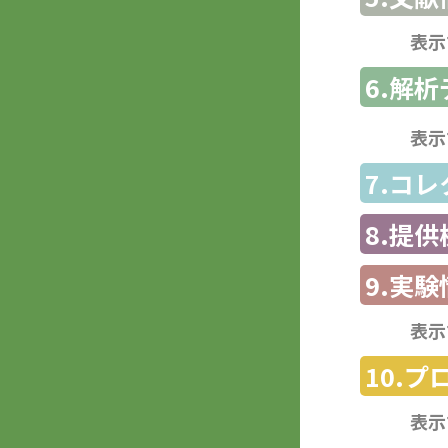
表示
6.解
表示
7.コ
8.提
9.実験
表示
10.
表示